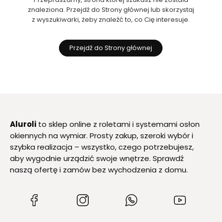
znaleziona. Przejdź do Strony głównej lub skorzystaj
z wyszukiwarki, żeby znaleźć to, co Cię interesuje.
Przejdź do Strony głównej
Aluroli
to sklep online z roletami i systemami osłon
okiennych na wymiar. Prosty zakup, szeroki wybór i
szybka realizacja – wszystko, czego potrzebujesz,
aby wygodnie urządzić swoje wnętrze. Sprawdź
naszą ofertę i zamów bez wychodzenia z domu.
(Otwiera
(Otwiera
(Otwiera
(Otwiera
się
się
się
się