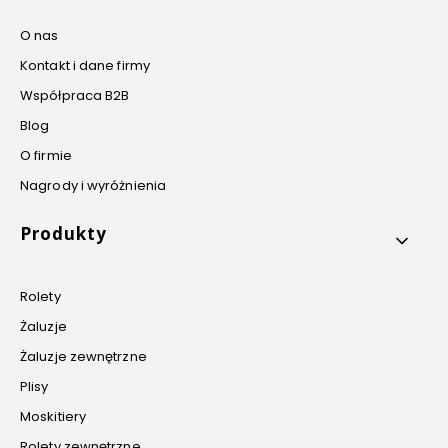
O nas
Kontakt i dane firmy
Współpraca B2B
Blog
O firmie
Nagrody i wyróżnienia
Produkty
Rolety
Żaluzje
Żaluzje zewnętrzne
Plisy
Moskitiery
Rolety zewnętrzne