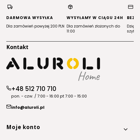
w
w
w
w
nowej
nowej
nowej
nowej
karcie)
karcie)
karcie)
karcie)
DARMOWA WYSYŁKA
WYSYŁAMY W CIĄGU 24H
BEZP
Dla zamówień powyżej 200 PLN
Dla zamówień złożonych do
Dzięki 
11:00
szyfro
Kontakt
+48 512 710 710
pon. - czw. / 7:00 - 16:00 pt 7:00 - 15:00
info@aluroli.pl
Linki w stopce
Moje konto