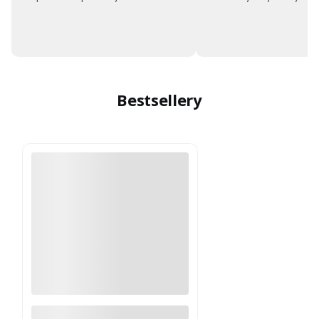
Bestsellery
Moskitiera okienna na wymiar