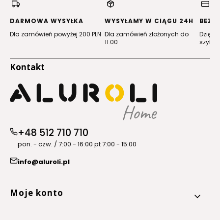
nowej
nowej
nowej
nowej
karcie)
karcie)
karcie)
karcie)
DARMOWA WYSYŁKA
WYSYŁAMY W CIĄGU 24H
BEZP
Dla zamówień powyżej 200 PLN
Dla zamówień złożonych do
Dzięki 
11:00
szyfro
Kontakt
+48 512 710 710
pon. - czw. / 7:00 - 16:00 pt 7:00 - 15:00
info@aluroli.pl
Linki w stopce
Moje konto