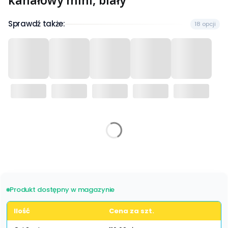
kanałowy mini, biały
Sprawdź także:
18 opcji
Wybierz wariant produktu:
Poszczególne warianty mogą różnić się ceną
Produkt dostępny w magazynie
Ilość
Cena za szt.