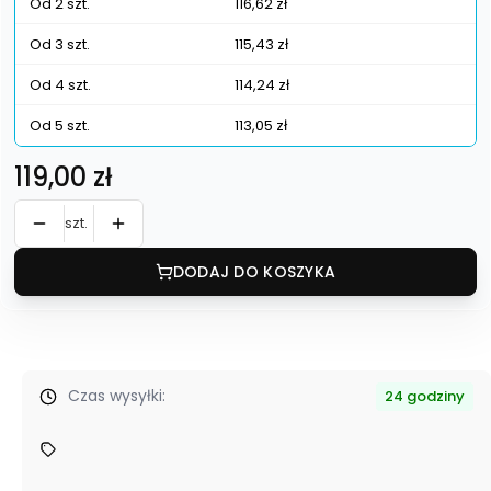
Od 2 szt.
116,62 zł
Od 3 szt.
115,43 zł
Od 4 szt.
114,24 zł
Od 5 szt.
113,05 zł
Cena
119,00 zł
szt.
DODAJ DO KOSZYKA
Czas wysyłki:
24 godziny