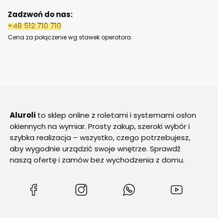
Zadzwoń do nas:
+48 512 710 710
Cena za połączenie wg stawek operatora.
Aluroli
to sklep online z roletami i systemami osłon
okiennych na wymiar. Prosty zakup, szeroki wybór i
szybka realizacja – wszystko, czego potrzebujesz,
aby wygodnie urządzić swoje wnętrze. Sprawdź
naszą ofertę i zamów bez wychodzenia z domu.
(Otwiera
(Otwiera
(Otwiera
(Otwiera
się
się
się
się
w
w
w
w