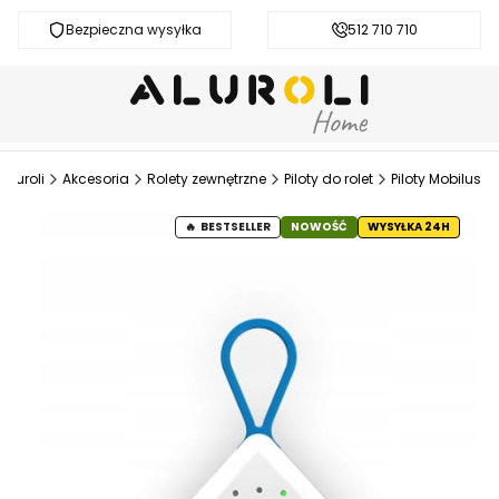
Bezpieczna wysyłka
Darmowa dostawa od 200 zł
512 710 710
Aluroli
Akcesoria
Rolety zewnętrzne
Piloty do rolet
Piloty Mobilus
BESTSELLER
NOWOŚĆ
WYSYŁKA 24H