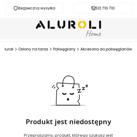
Bezpieczna wysyłka
Darmowa dostawa od 200 zł
512 710 710
Aluroli
Osłony na taras
Poliwęglany
Akcesoria do poliwęglanów
Produkt jest niedostępny
Przepraszamy, produkt, którego szukasz jest