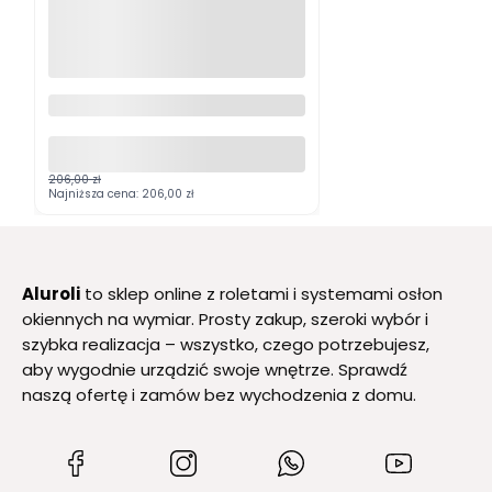
Rolety zewnętrzne adaptacyjne
drewnopodobne
206,00 zł
Najniższa cena:
206,00 zł
Aluroli
to sklep online z roletami i systemami osłon
okiennych na wymiar. Prosty zakup, szeroki wybór i
szybka realizacja – wszystko, czego potrzebujesz,
aby wygodnie urządzić swoje wnętrze. Sprawdź
naszą ofertę i zamów bez wychodzenia z domu.
(Otwiera
(Otwiera
(Otwiera
(Otwiera
się
się
się
się