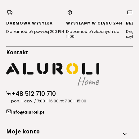
w
w
w
w
nowej
nowej
nowej
nowej
karcie)
karcie)
karcie)
karcie)
DARMOWA WYSYŁKA
WYSYŁAMY W CIĄGU 24H
BEZP
Dla zamówień powyżej 200 PLN
Dla zamówień złożonych do
Dzięki 
11:00
szyfro
Kontakt
+48 512 710 710
pon. - czw. / 7:00 - 16:00 pt 7:00 - 15:00
info@aluroli.pl
Linki w stopce
Moje konto