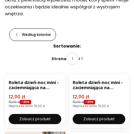
oczekiwania i będzie idealnie współgrał z wystrojem
wnętrza.
Według kolorów
Lista produktów
Sortowanie:
z 1
Strona
OKAZJA
BESTSELLER
OKAZJA
Roleta dzień-noc mini -
Roleta dzień-noc mini -
zaciemniająca na
zaciemniająca na
wymiar - biało-beżowa
wymiar–biała
Cena promocyjna
Cena promocyjna
12,00 zł
12,00 zł
15,00 zł
15,00 zł
-20%
-20%
Najniższa cena:
15,00 zł
Najniższa cena:
15,00 zł
Zobacz produkt
Zobacz produkt
OKAZJA