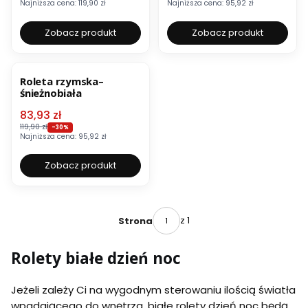
Najniższa cena:
119,90 zł
Najniższa cena:
95,92 zł
Zobacz produkt
Zobacz produkt
OKAZJA
Roleta rzymska–
śnieżnobiała
Cena promocyjna
83,93 zł
119,90 zł
-30%
Najniższa cena:
95,92 zł
Zobacz produkt
z 1
Strona
Rolety białe dzień noc
Jeżeli zależy Ci na wygodnym sterowaniu ilością światła
wpadającego do wnętrza, białe rolety dzień noc będą