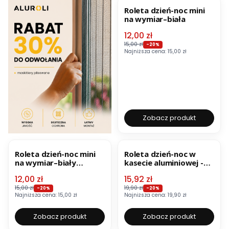
Roleta dzień-noc mini
na wymiar–biała
Cena promocyjna
12,00 zł
15,00 zł
-20%
Najniższa cena:
15,00 zł
Zobacz produkt
OKAZJA
BESTSELLER
OKAZJA
BESTSELLER
Roleta dzień-noc mini
Roleta dzień-noc w
na wymiar–biały
kasecie aluminiowej -
kremowy
zaciemniająca–biała
Cena promocyjna
Cena promocyjna
12,00 zł
15,92 zł
15,00 zł
19,90 zł
-20%
-20%
Najniższa cena:
15,00 zł
Najniższa cena:
19,90 zł
Zobacz produkt
Zobacz produkt