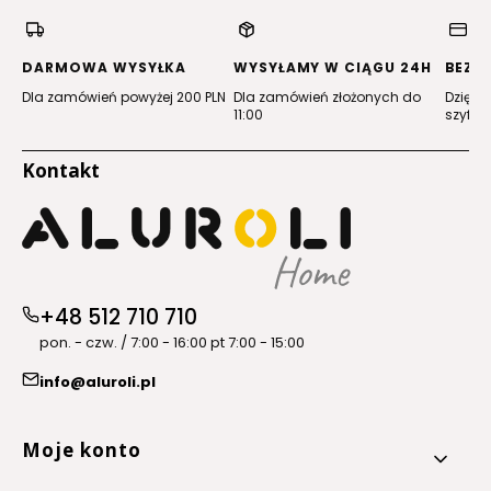
w
w
w
w
nowej
nowej
nowej
nowej
karcie)
karcie)
karcie)
karcie)
DARMOWA WYSYŁKA
WYSYŁAMY W CIĄGU 24H
BEZP
Dla zamówień powyżej 200 PLN
Dla zamówień złożonych do
Dzięki 
11:00
szyfro
Kontakt
+48 512 710 710
pon. - czw. / 7:00 - 16:00 pt 7:00 - 15:00
info@aluroli.pl
Linki w stopce
Moje konto