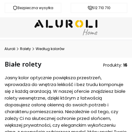
Bezpieczna wysyłka
Darmowa dostawa od 200 zł
512 710 710
Aluroli
Rolety
Według kolorów
Białe rolety
Produkty:
16
Jasny kolor optycznie powiększa przestrzeń,
wprowadza do wnętrza lekkość i bez trudu komponuje
się z każdą aranżacją. W naszej ofercie znajdziesz białe
rolety wewnętrzne, dzięki którym z łatwością
dopasujesz osłonę okienną do swoich potrzeb i
charakteru pomieszczenia. Niezależnie od tego, czy
zależy Ci na skutecznej ochronie przed słońcem,
większej prywatności, czy eleganckim wykończeniu
okna, z pewnością wybierzesz model, który spełni Twoje