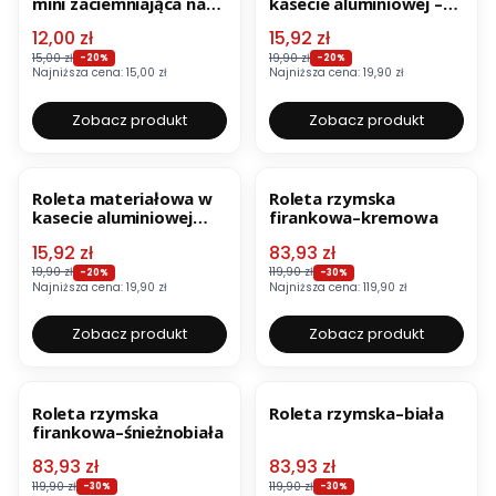
mini zaciemniająca na
kasecie aluminiowej –
wymiar–biała
biała
Cena promocyjna
Cena promocyjna
12,00 zł
15,92 zł
15,00 zł
19,90 zł
-20%
-20%
Najniższa cena:
15,00 zł
Najniższa cena:
19,90 zł
Zobacz produkt
Zobacz produkt
OKAZJA
OKAZJA
Roleta materiałowa w
Roleta rzymska
kasecie aluminiowej
firankowa–kremowa
zaciemniająca – biała
Cena promocyjna
Cena promocyjna
15,92 zł
83,93 zł
19,90 zł
119,90 zł
-20%
-30%
Najniższa cena:
19,90 zł
Najniższa cena:
119,90 zł
Zobacz produkt
Zobacz produkt
OKAZJA
BESTSELLER
OKAZJA
BESTSELLER
Roleta rzymska
Roleta rzymska–biała
firankowa–śnieżnobiała
Cena promocyjna
Cena promocyjna
83,93 zł
83,93 zł
119,90 zł
119,90 zł
-30%
-30%