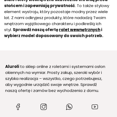
słońcem i zapewniają prywatność
. To także stylowy
element wystroju, który pozostaje modny przez wiele
lat. Z nami odkryjesz produkty, które nadadzą Twoim
wnętrzom wyjątkowego charakteru i podkreślą ich
styl.
Sprawdź naszą ofertę
rolet wewnętrznych
i
wybierz model dopasowany do swoich potrzeb.
Aluroli
to sklep online z roletami i systemami osłon
okiennych na wymiar. Prosty zakup, szeroki wybór i
szybka realizacja – wszystko, czego potrzebujesz,
aby wygodnie urządzić swoje wnętrze. Sprawdź
naszą ofertę i zamów bez wychodzenia z domu.
(Otwiera
(Otwiera
(Otwiera
(Otwiera
się
się
się
się