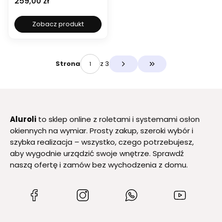
Cena
259,00 zł
odbiornikiem radiowym
z funkcją wykrywania
przeciążenia
Zobacz produkt
z 3
Strona
Przejdź do ostatniej s
Aluroli
to sklep online z roletami i systemami osłon
okiennych na wymiar. Prosty zakup, szeroki wybór i
szybka realizacja – wszystko, czego potrzebujesz,
aby wygodnie urządzić swoje wnętrze. Sprawdź
naszą ofertę i zamów bez wychodzenia z domu.
(Otwiera
(Otwiera
(Otwiera
(Otwiera
się
się
się
się
w
w
w
w