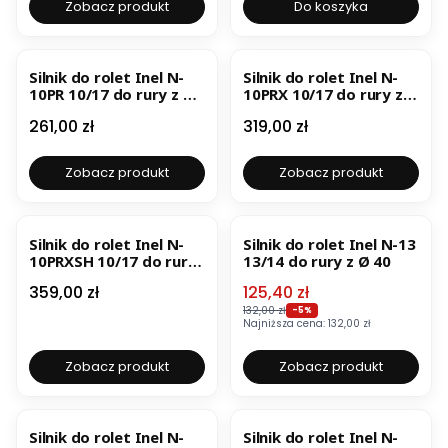
Zobacz produkt
Do koszyka
BESTSELLER
Silnik do rolet Inel N-
Silnik do rolet Inel N-
10PR 10/17 do rury z Ø
10PRX 10/17 do rury z Ø
40 z wbudowanym
40 dwukierunkowy z
Cena
Cena
261,00 zł
319,00 zł
odbiornikiem radiowym
wbudowanym
funkcją wykrywania
odbiornikiem radiowym
przeciążenia
z funkcją wykrywania
Zobacz produkt
Zobacz produkt
przeciążenia
OKAZJA
BESTSELLER
Silnik do rolet Inel N-
Silnik do rolet Inel N-13
10PRXSH 10/17 do rury
13/14 do rury z Ø 40
z Ø 40 dwukierunkowy
Cena
Cena promocyjna
359,00 zł
125,40 zł
z wbudowanym
odbiornikiem radiowym
132,00 zł
-5%
Najniższa cena:
132,00 zł
z funkcją wykrywania
przeciążenia, krótki
Zobacz produkt
Zobacz produkt
BESTSELLER
BESTSELLER
Silnik do rolet Inel N-
Silnik do rolet Inel N-