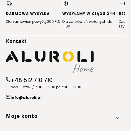
nowej
nowej
nowej
nowej
karcie)
karcie)
karcie)
karcie)
DARMOWA WYSYŁKA
WYSYŁAMY W CIĄGU 24H
BEZP
Dla zamówień powyżej 200 PLN
Dla zamówień złożonych do
Dzięki 
11:00
szyfro
Kontakt
+48 512 710 710
pon. - czw. / 7:00 - 16:00 pt 7:00 - 15:00
info@aluroli.pl
Linki w stopce
Moje konto