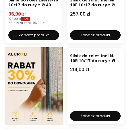
10/17 do rury z Ø 40
10E 10/17 do rury z Ø
40 z funkcją
Cena promocyjna
Cena
96,90 zł
257,00 zł
wykrywania przeszkód
102,00 zł
-5%
Najniższa cena:
96,00 zł
Zobacz produkt
Zobacz produkt
BESTSELLER
Silnik do rolet Inel N-
10R 10/17 do rury z Ø
40 z wbudowanym
Cena
214,00 zł
odbiornikiem radiowym
Zobacz produkt
BESTSELLER