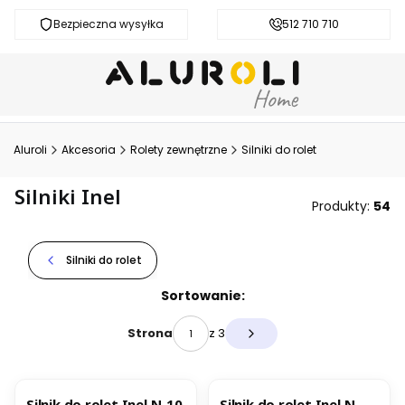
Bezpieczna wysyłka
Darmowa dostawa od 200 zł
512 710 710
Aluroli
Akcesoria
Rolety zewnętrzne
Silniki do rolet
Silniki Inel
Produkty:
54
Silniki do rolet
Lista produktów
Sortowanie:
z 3
Strona
Następne produkty
OKAZJA
BESTSELLER
BESTSELLER
Silnik do rolet Inel N-10
Silnik do rolet Inel N-