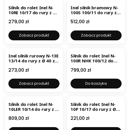
Silnik do rolet Inel N-
Inel silnik bramowy N-
10RE 10/17 do rury z Ø
100S 100/11 do rury z Ø
40 z wbudowanym
70
Cena
Cena
279,00 zł
512,00 zł
odbiornikiem radiowym
z funkcją wykrywania
przeszkód
Zobacz produkt
Zobacz produkt
BESTSELLER
Inel silnik rurowy N-13E
Silnik do rolet Inel N-
13/14 do rury z Ø 40 z
100R NHK 100/12 do
funkcją wykrywania
rury z Ø 70 z
Cena
Cena
273,00 zł
799,00 zł
przeszkód
wbudowanym
odbiornikiem radiowym
i awaryjnym
Zobacz produkt
Do koszyka
otwieraniem
BESTSELLER
Silnik do rolet Inel N-
Silnik do rolet Inel N-
10LER 10/14 do rury z Ø
10P 10/17 do rury z Ø
40 z wbudowanym
40 z funkcją
Cena
Cena
809,00 zł
221,00 zł
odbiornikiem radiowym
wykrywania
i akumulatorem oraz
przeciążenia
panelem słonecznym