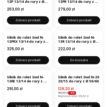
13P 13/14 do rury z Ø
13PR 13/14 do rury z Ø
40 z funkcją
40 z wbudowanym
Cena
Cena
253,00 zł
279,00 zł
wykrywania
odbiornikiem radiowym
przeciążenia
z funkcją wykrywania
przeciążenia
Zobacz produkt
Zobacz produkt
BESTSELLER
Silnik do rolet Inel N-
Silnik do rolet Inel N-
13PRX 13/14 do rury z Ø
13R 13/14 do rury z Ø
40 dwukierunkowy z
40 z wbudowanym
Cena
Cena
325,00 zł
222,00 zł
wbudowanym
odbiornikiem radiowym
odbiornikiem radiowym
z funkcją wykrywania
Zobacz produkt
Do koszyka
przeciążenia
BESTSELLER
OKAZJA
BESTSELLER
Silnik do rolet Inel N-
Silnik do rolet Inel N-20
13RE 13/14 do rury z Ø
20/15 do rury z Ø 50/60
40 z wbudowanym
Cena
Cena promocyjna
291,00 zł
129,20 zł
odbiornikiem radiowym
z funkcją wykrywania
136,00 zł
-5%
Najniższa cena:
136,00 zł
przeszkód
Zobacz produkt
Zobacz produkt