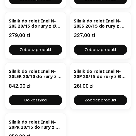
BESTSELLER
Silnik do rolet Inel N-
Silnik do rolet Inel N-
20E 20/15 do rury z Ø
20ES 20/15 do rury z Ø
60 z funkcją
63/78 z funkcją
Cena
Cena
279,00 zł
327,00 zł
wykrywania przeszkód
wykrywania przeszkód
Zobacz produkt
Zobacz produkt
BESTSELLER
BESTSELLER
Silnik do rolet Inel N-
Silnik do rolet Inel N-
20LER 20/10 do rury z Ø
20P 20/15 do rury z Ø
50, Ø 60 z
60 funkcją wykrywania
Cena
Cena
842,00 zł
261,00 zł
wbudowanym
przeciążenia
odbiornikiem radiowym
i akumulatorem oraz
Do koszyka
Zobacz produkt
panelem słonecznym
BESTSELLER
Silnik do rolet Inel N-
20PR 20/15 do rury z Ø
60 z wbudowanym