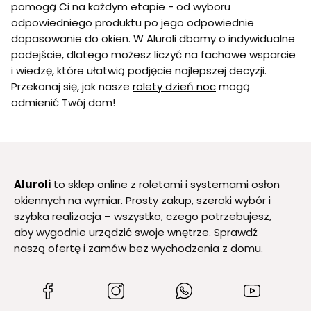
pomogą Ci na każdym etapie - od wyboru
odpowiedniego produktu po jego odpowiednie
dopasowanie do okien. W Aluroli dbamy o indywidualne
podejście, dlatego możesz liczyć na fachowe wsparcie
i wiedzę, które ułatwią podjęcie najlepszej decyzji.
Przekonaj się, jak nasze
rolety dzień noc
mogą
odmienić Twój dom!
Aluroli
to sklep online z roletami i systemami osłon
okiennych na wymiar. Prosty zakup, szeroki wybór i
szybka realizacja – wszystko, czego potrzebujesz,
aby wygodnie urządzić swoje wnętrze. Sprawdź
naszą ofertę i zamów bez wychodzenia z domu.
(Otwiera
(Otwiera
(Otwiera
(Otwiera
się
się
się
się