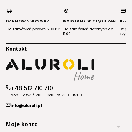
w
w
w
w
nowej
nowej
nowej
nowej
karcie)
karcie)
karcie)
karcie)
DARMOWA WYSYŁKA
WYSYŁAMY W CIĄGU 24H
BEZP
Dla zamówień powyżej 200 PLN
Dla zamówień złożonych do
Dzięki 
11:00
szyfro
Kontakt
+48 512 710 710
pon. - czw. / 7:00 - 16:00 pt 7:00 - 15:00
info@aluroli.pl
Linki w stopce
Moje konto