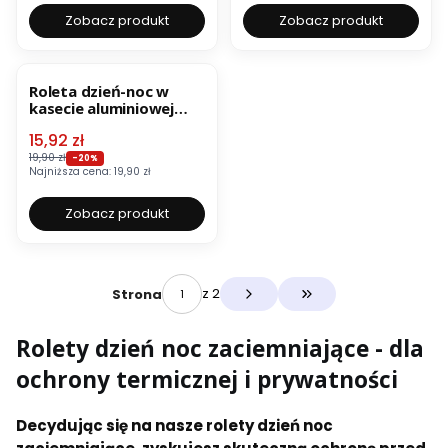
Zobacz produkt
Zobacz produkt
OKAZJA
BESTSELLER
Roleta dzień-noc w
kasecie aluminiowej
zaciemniająca –
Cena promocyjna
15,92 zł
beżowo-szara
19,90 zł
-20%
Najniższa cena:
19,90 zł
Zobacz produkt
z 2
Strona
Przejdź do ostatniej s
Rolety dzień noc zaciemniające - dla
ochrony termicznej i prywatności
Decydując się na nasze rolety dzień noc