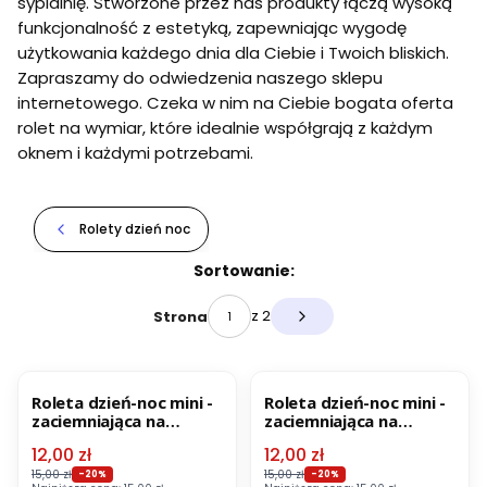
sypialnię. Stworzone przez nas produkty łączą wysoką
funkcjonalność z estetyką, zapewniając wygodę
użytkowania każdego dnia dla Ciebie i Twoich bliskich.
Zapraszamy do odwiedzenia naszego sklepu
internetowego. Czeka w nim na Ciebie bogata oferta
rolet na wymiar, które idealnie współgrają z każdym
oknem i każdymi potrzebami.
Rolety dzień noc
Lista produktów
Sortowanie:
z 2
Strona
Następne produkty
OKAZJA
BESTSELLER
OKAZJA
BESTSELLER
Roleta dzień-noc mini -
Roleta dzień-noc mini -
zaciemniająca na
zaciemniająca na
wymiar - biało-beżowa
wymiar – beżowo-szara
Cena promocyjna
Cena promocyjna
12,00 zł
12,00 zł
15,00 zł
15,00 zł
-20%
-20%