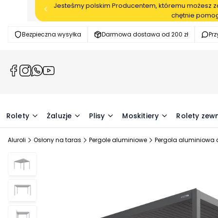
Jesteśmy polskim Producentem, któremu możesz zau
chętnie pomog
Bezpieczna wysyłka
Darmowa dostawa od 200 zł
Pr
(Otwiera
(Otwiera
(Otwiera
(Otwiera
się
się
się
się
w
w
w
w
nowej
nowej
nowej
nowej
karcie)
karcie)
karcie)
karcie)
Rolety
Żaluzje
Plisy
Moskitiery
Rolety zew
Aluroli
Osłony na taras
Pergole aluminiowe
Pergola aluminiowa