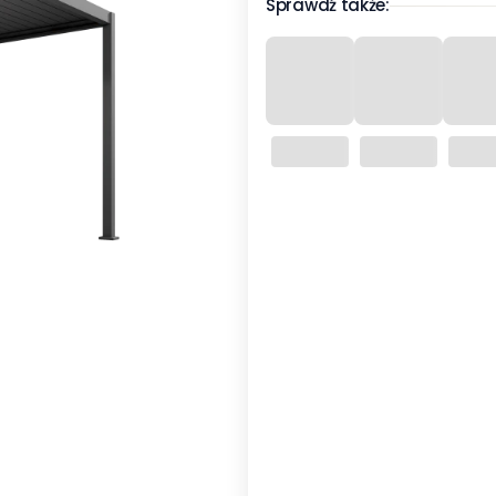
Sprawdź także:
Wybierz wariant produktu:
Poszczególne warianty mogą ró
*
Ilość słupków
2 montaż do ściany 3 m
(+4 25
4 wolnostojąca
(+4 747,00 zł)
*
Kolorystyka