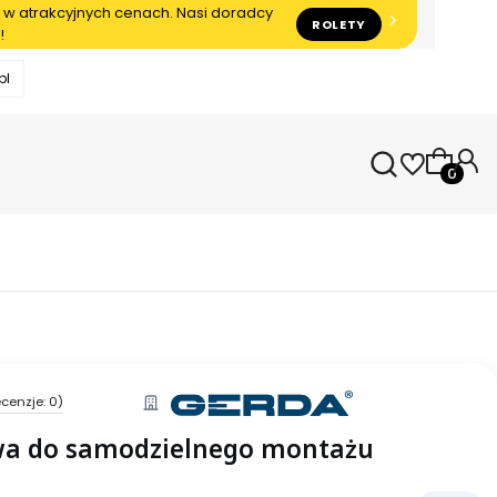
 w atrakcyjnych cenach. Nasi doradcy
ROLETY
!
pl
Produkty
cenzje: 0)
wa do samodzielnego montażu