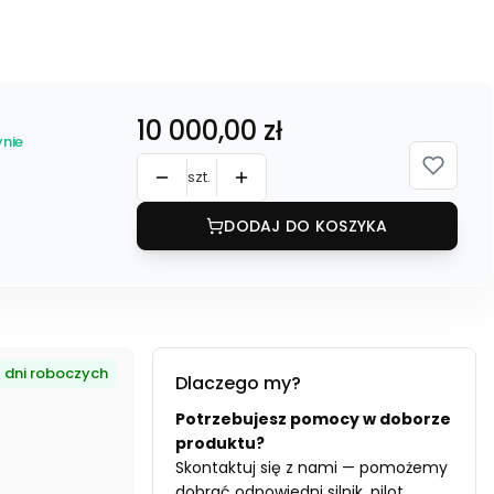
ały RAL9016
Cena
10 000,00 zł
nie
szt.
DODAJ DO KOSZYKA
4 dni roboczych
Dlaczego my?
Potrzebujesz pomocy w doborze
produktu?
Skontaktuj się z nami — pomożemy
dobrać odpowiedni silnik, pilot,