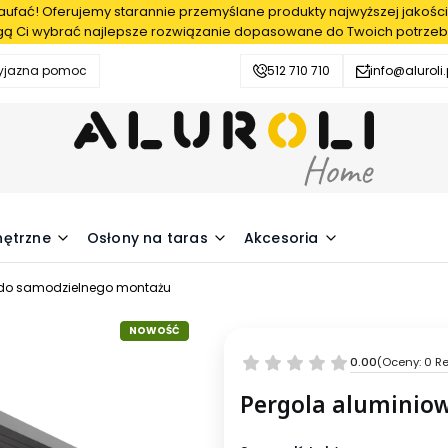
fać! Oferujemy starannie przemyślane produkty najwyższej jakości
ą Ci wybrać najlepsze rozwiązanie dopasowane do Twoich potrzeb
zyjazna pomoc
512 710 710
info@aluroli.
nętrzne
Osłony na taras
Akcesoria
 do samodzielnego montażu
NOWOŚĆ
0.00
(Oceny: 0 Re
Pergola aluminio