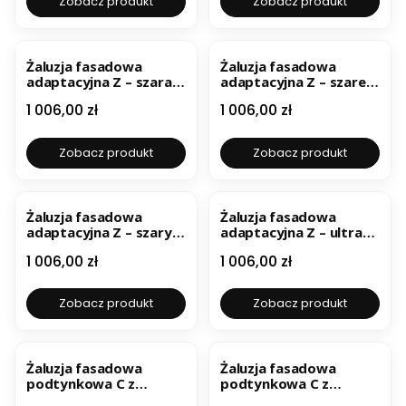
Zobacz produkt
Zobacz produkt
Żaluzja fasadowa
Żaluzja fasadowa
adaptacyjna Z – szara
adaptacyjna Z – szare
ral 7038
aluminium ral 9007
Cena
Cena
1 006,00 zł
1 006,00 zł
Zobacz produkt
Zobacz produkt
Żaluzja fasadowa
Żaluzja fasadowa
adaptacyjna Z – szary
adaptacyjna Z – ultra
metaliczny
biała ral 9016
Cena
Cena
1 006,00 zł
1 006,00 zł
Zobacz produkt
Zobacz produkt
BESTSELLER
Żaluzja fasadowa
Żaluzja fasadowa
podtynkowa C z
podtynkowa C z
ociepleniem 16 mm
ociepleniem 16 mm –