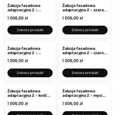
Żaluzja fasadowa
Żaluzja fasadowa
adaptacyjna Z –
adaptacyjna Z – szara
miedziany brąz
ral 7035
Cena
Cena
1 006,00 zł
1 006,00 zł
Zobacz produkt
Zobacz produkt
BESTSELLER
BESTSELLER
Żaluzja fasadowa
Żaluzja fasadowa
adaptacyjna Z –
adaptacyjna Z – czarna
antracyt ral 7016
ral 9005
Cena
Cena
1 006,00 zł
1 006,00 zł
Zobacz produkt
Zobacz produkt
Żaluzja fasadowa
Żaluzja fasadowa
adaptacyjna Z – kość
adaptacyjna Z – mysi
słoniowa ral 1015
szary ral 7048
Cena
Cena
1 006,00 zł
1 006,00 zł