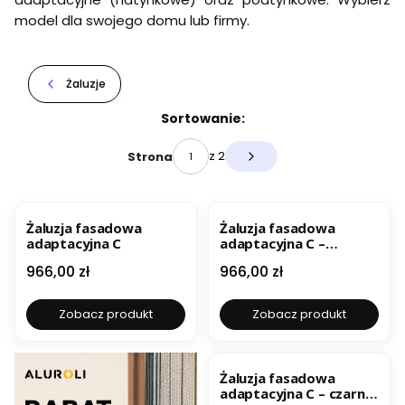
model dla swojego domu lub firmy.
Żaluzje
Lista produktów
Sortowanie:
z 2
Strona
Następne produkty
BESTSELLER
BESTSELLER
Żaluzja fasadowa
Żaluzja fasadowa
adaptacyjna C
adaptacyjna C –
antracyt ral 7016
Cena
Cena
966,00 zł
966,00 zł
Zobacz produkt
Zobacz produkt
BESTSELLER
Żaluzja fasadowa
adaptacyjna C – czarna