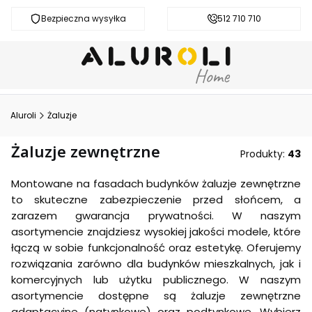
Bezpieczna wysyłka
Darmowa dostawa od 200 zł
512 710 710
Aluroli
Żaluzje
Żaluzje zewnętrzne
Produkty:
43
Montowane na fasadach budynków żaluzje zewnętrzne
to skuteczne zabezpieczenie przed słońcem, a
zarazem gwarancja prywatności. W naszym
asortymencie znajdziesz wysokiej jakości modele, które
łączą w sobie funkcjonalność oraz estetykę. Oferujemy
rozwiązania zarówno dla budynków mieszkalnych, jak i
komercyjnych lub użytku publicznego. W naszym
asortymencie dostępne są żaluzje zewnętrzne
adaptacyjne (natynkowe) oraz podtynkowe. Wybierz