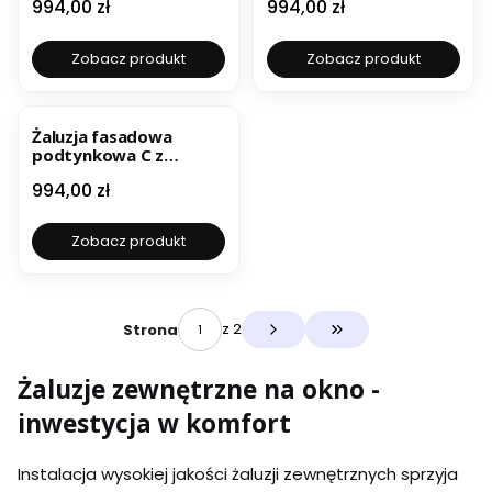
Cena
Cena
994,00 zł
994,00 zł
czarny ral 9005
Zobacz produkt
Zobacz produkt
Żaluzja fasadowa
podtynkowa C z
ociepleniem 16 mm –
Cena
994,00 zł
kośc słoniowa ral 1015
Zobacz produkt
z 2
Strona
Przejdź do ostatniej s
Żaluzje zewnętrzne na okno -
inwestycja w komfort
Instalacja wysokiej jakości żaluzji zewnętrznych sprzyja