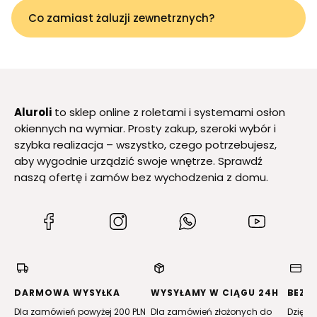
Co zamiast żaluzji zewnetrznych?
Aluroli
to sklep online z roletami i systemami osłon
okiennych na wymiar. Prosty zakup, szeroki wybór i
szybka realizacja – wszystko, czego potrzebujesz,
aby wygodnie urządzić swoje wnętrze. Sprawdź
naszą ofertę i zamów bez wychodzenia z domu.
(Otwiera
(Otwiera
(Otwiera
(Otwiera
się
się
się
się
w
w
w
w
nowej
nowej
nowej
nowej
karcie)
karcie)
karcie)
karcie)
DARMOWA WYSYŁKA
WYSYŁAMY W CIĄGU 24H
BEZP
Dla zamówień powyżej 200 PLN
Dla zamówień złożonych do
Dzięki 