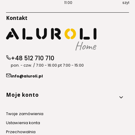
11:00
szyfro
Kontakt
+48 512 710 710
pon. - czw. / 7:00 - 16:00 pt 7:00 - 15:00
info@aluroli.pl
Linki w stopce
Moje konto
Twoje zamówienia
Ustawienia konta
Przechowalnia