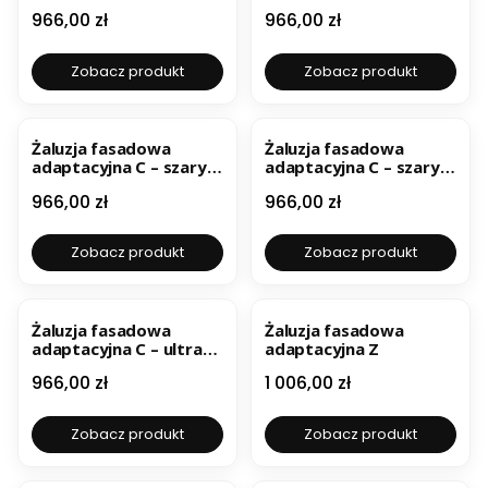
srebrny ral 9006
aluminium ral 9007
Cena
Cena
966,00 zł
966,00 zł
Zobacz produkt
Zobacz produkt
Żaluzja fasadowa
Żaluzja fasadowa
adaptacyjna C – szary
adaptacyjna C – szary
metaliczny
ral 7035
Cena
Cena
966,00 zł
966,00 zł
Zobacz produkt
Zobacz produkt
BESTSELLER
Żaluzja fasadowa
Żaluzja fasadowa
adaptacyjna C – ultra
adaptacyjna Z
biała ral 9016
Cena
Cena
966,00 zł
1 006,00 zł
Zobacz produkt
Zobacz produkt