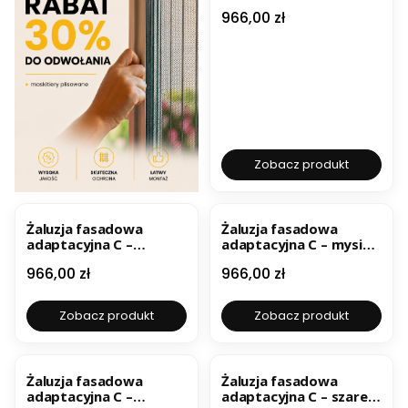
ral 9005
Cena
966,00 zł
Zobacz produkt
BESTSELLER
Żaluzja fasadowa
Żaluzja fasadowa
adaptacyjna C –
adaptacyjna C – mysi
miedziany brąz
szary ral 7048
Cena
Cena
966,00 zł
966,00 zł
Zobacz produkt
Zobacz produkt
Żaluzja fasadowa
Żaluzja fasadowa
adaptacyjna C –
adaptacyjna C – szare