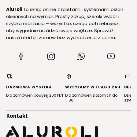
Aluroli
to sklep online z roletami i systemami osłon
okiennych na wymiar. Prosty zakup, szeroki wybór i
szybka realizacja – wszystko, czego potrzebujesz,
aby wygodnie urządzić swoje wnętrze. Sprawdź
naszą ofertę i zamów bez wychodzenia z domu.
(Otwiera
(Otwiera
(Otwiera
(Otwiera
się
się
się
się
w
w
w
w
nowej
nowej
nowej
nowej
karcie)
karcie)
karcie)
karcie)
DARMOWA WYSYŁKA
WYSYŁAMY W CIĄGU 24H
BEZP
Dla zamówień powyżej 200 PLN
Dla zamówień złożonych do
Dzięki 
11:00
szyfro
Kontakt