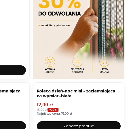
OKAZJA
iemniająca
Roleta dzień-noc mini - zaciemniająca
na wymiar–biała
Cena promocyjna
12,00 zł
15,00 zł
-20%
Najniższa cena:
15,00 zł
Zobacz produkt