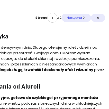
z 2
Następna
Strona
Przejdź
tyka
 intensywnym dniu. Dlatego oferujemy rolety dzień noc
e zdobiąc przestrzeń Twojego domu. Możesz wybrać
osprzętu do stolarki okiennej i wystroju pomieszczenia.
nach i przeszkleniach o niestandardowych wymiarach.
ną obsługę, trwałość i doskonały efekt wizualny
przez
ania od Aluroli
azyjne, gotowe do szybkiego i przyjemnego montażu
nie wnętrz podczas słonecznych dni, a w chłodniejszych
ają większą prywatność i chronią domowników przed