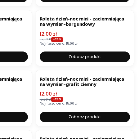
OKAZJA
iemniająca
Roleta dzień-noc mini - zaciemniająca
na wymiar–burgundowy
Cena promocyjna
12,00 zł
15,00 zł
-20%
Najniższa cena:
15,00 zł
Zobacz produkt
OKAZJA
iemniająca
Roleta dzień-noc mini - zaciemniająca
na wymiar–grafit ciemny
Cena promocyjna
12,00 zł
15,00 zł
-20%
Najniższa cena:
15,00 zł
Zobacz produkt
OKAZJA
iemniająca
Roleta dzień-noc mini - zaciemniająca