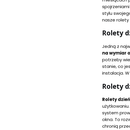
spojrzeniami
stylu swojeg
nasze rolety
Rolety d
Jedną z najwi
na wymiar 
potrzeby wie
stanie, co j
instalacja. 
Rolety 
Rolety dzie
użytkowaniu.
system prowa
okna. To roz
chronią prz