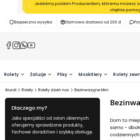
Jesteśmy polskim Producentem, któremu możesz zau
chętnie pomog
Bezpieczna wysyłka
Darmowa dostawa od 200 zł
Pr
(Otwiera
(Otwiera
(Otwiera
(Otwiera
się
się
się
się
w
w
w
w
nowej
nowej
nowej
nowej
karcie)
karcie)
karcie)
karcie)
Rolety
Żaluzje
Plisy
Moskitiery
Rolety zew
Aluroli
Rolety
Rolety dzień noc
Bezinwazyjne Mini
Bezinwa
Dlaczego my?
Jako specjaliści od osłon okiennych
Dom to miejs
oferujemy sprawdzone produkty,
samo - dbało
fachowe doradztwo i szybką obsługę.
codziennych