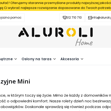
fać! Oferujemy starannie przemyślane produkty najwyższej jakości
ą Ci wybrać najlepsze rozwiązanie dopasowane do Twoich potrzeb
zyjazna pomoc
512 710 710
info@aluroli.
nętrzne
Osłony na taras
Akcesoria
zyjne Mini
ce, w którym toczy się życie. Mimo że każdy z domowników m
ść o odpowiedni komfort. Nasze rolety dzień noc bezinwazy
 obowiązków. Doskonale sprawdzą się również podczas odp