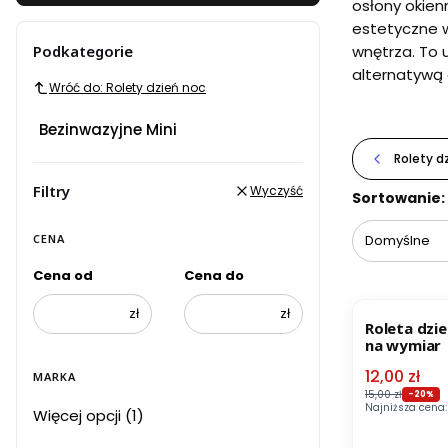
osłony okien
estetyczne w
Podkategorie
wnętrza. To u
alternatywą d
Wróć do: Rolety dzień noc
Bezinwazyjne Mini
Rolety d
Filtry
Wyczyść
Lista pr
Sortowanie:
Domyślne
CENA
Cena od
Cena do
OKAZJA
zł
zł
Roleta dzie
na wymiar
Cena pro
12,00 zł
MARKA
15,00 zł
-20%
Najniższa cena:
Marka
Więcej opcji (1)