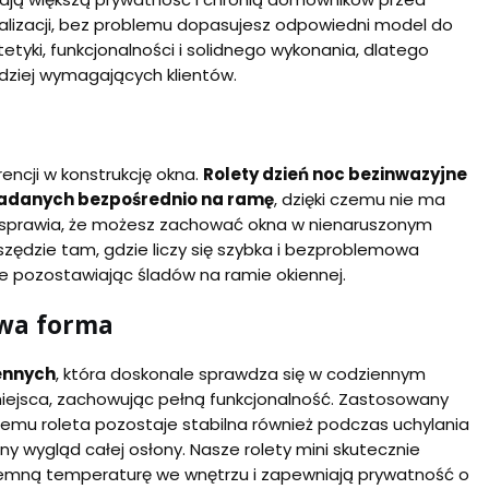
onalizacji, bez problemu dopasujesz odpowiedni model do
etyki, funkcjonalności i solidnego wykonania, dlatego
dziej wymagających klientów.
rencji w konstrukcję okna.
Rolety dzień noc bezinwazyjne
ładanych bezpośrednio na ramę
, dzięki czemu nie ma
To sprawia, że możesz zachować okna w nienaruszonym
zędzie tam, gdzie liczy się szybka i bezproblemowa
e pozostawiając śladów na ramie okiennej.
owa forma
ennych
, która doskonale sprawdza się w codziennym
 miejsca, zachowując pełną funkcjonalność. Zastosowany
zemu roleta pozostaje stabilna również podczas uchylania
y wygląd całej osłony. Nasze rolety mini skutecznie
emną temperaturę we wnętrzu i zapewniają prywatność o