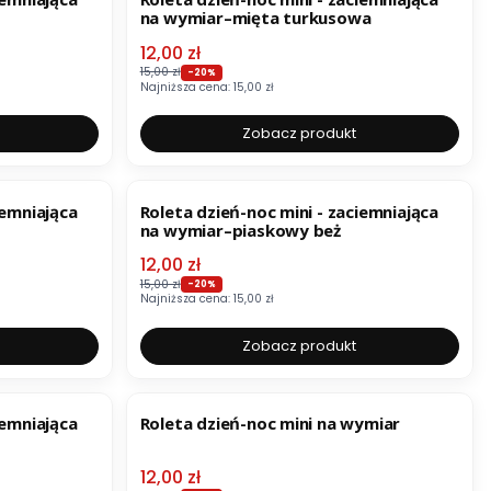
na wymiar–mięta turkusowa
Cena promocyjna
12,00 zł
15,00 zł
-20%
Najniższa cena:
15,00 zł
Zobacz produkt
OKAZJA
BESTSELLER
iemniająca
Roleta dzień-noc mini - zaciemniająca
na wymiar–piaskowy beż
Cena promocyjna
12,00 zł
15,00 zł
-20%
Najniższa cena:
15,00 zł
Zobacz produkt
OKAZJA
BESTSELLER
iemniająca
Roleta dzień-noc mini na wymiar
Cena promocyjna
12,00 zł