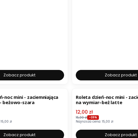
Zobacz produkt
Zobacz produkt
BESTSELLER
OKAZJA
ń-noc mini - zaciemniająca
Roleta dzień-noc mini - zac
– beżowo-szara
na wymiar–beż latte
mocyjna
Cena promocyjna
12,00 zł
15,00 zł
-20%
15,00 zł
Najniższa cena:
15,00 zł
Zobacz produkt
Zobacz produkt