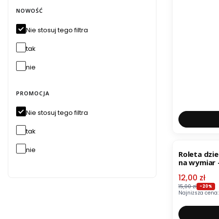
NOWOŚĆ
Nie stosuj tego filtra
tak
nie
PROMOCJA
Nie stosuj tego filtra
tak
OKAZJA
nie
Roleta dzie
na wymiar 
Cena pro
12,00 zł
15,00 zł
-20%
Najniższa cena: