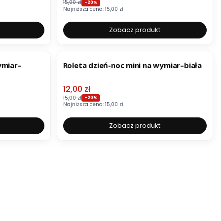
15,00 zł
-20%
Najniższa cena:
15,00 zł
Zobacz produkt
OKAZJA
ymiar–
Roleta dzień-noc mini na wymiar–biała
Cena promocyjna
12,00 zł
15,00 zł
-20%
Najniższa cena:
15,00 zł
Zobacz produkt