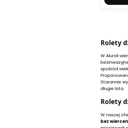
Rolety d
W Aluroli wi
bezinwazyjne
spośród wiel
Proponowane 
Starannie w
długie lata.
Rolety d
W naszej ofe
bez wiercen
miesiącach p