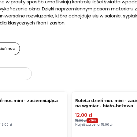
ne w prosty sposób umożliwiają kontrolę ilości światła wpa
ykończenie okna. Dzięki naprzemiennym pasom materiału z 
niwersalne rozwiązanie, które odnajduje się w salonie, sypialn
la klasycznych firan i zasłon.
zień noc
oduktów
BESTSELLER
OKAZJA
BESTSELLER
ń-noc mini - zaciemniająca
Roleta dzień-noc mini - zac
na wymiar - biało-beżowa
mocyjna
Cena promocyjna
12,00 zł
15,00 zł
-20%
15,00 zł
Najniższa cena:
15,00 zł