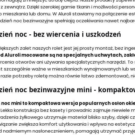
 z zewnątrz. Dzięki szerokiej gamie tkanin i możliwości pers
o mieszkania lub domu. W Aluroli stawiamy na połączenie est
 dzień noc bezinwazyjne spełniają oczekiwania nawet najbar
zień noc - bez wiercenia i uszkodzeń
ększych zalet naszych rolet jest jej prosty montaż, bez inge
od Aluroli mocowane są na specjalnych uchwytach, zak
rcenia otworów ani używania specjalistycznych narzędzi. 
est szczególnie ważne w mieszkaniach wynajmowanych lub ws
W razie potrzeby roletę można równie łatwo zdemontować, ni
dzień noc bezinwazyjne mini - kompakt
ń noc mini to kompaktowa wersja popularnych osłon oki
 Lekka konstrukcja bez kasety i prowadnic zajmuje niewiele
dzenia żyłkowego utrzymuje materiał blisko szyby, dzięki c
wiązanie zwiększa komfort użytkowania i wpływa na estetyczn
ed nadmiernym nasłonecznieniem, pomagają utrzymać przyj