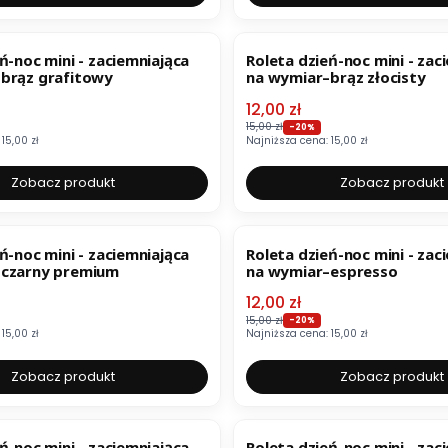
OKAZJA
ń-noc mini - zaciemniająca
Roleta dzień-noc mini - zac
brąz grafitowy
na wymiar–brąz złocisty
mocyjna
Cena promocyjna
12,00 zł
15,00 zł
-20%
15,00 zł
Najniższa cena:
15,00 zł
Zobacz produkt
Zobacz produkt
OKAZJA
ń-noc mini - zaciemniająca
Roleta dzień-noc mini - zac
–czarny premium
na wymiar–espresso
mocyjna
Cena promocyjna
12,00 zł
15,00 zł
-20%
15,00 zł
Najniższa cena:
15,00 zł
Zobacz produkt
Zobacz produkt
BESTSELLER
OKAZJA
BESTSELLER
ń-noc mini - zaciemniająca
Roleta dzień-noc mini - zac