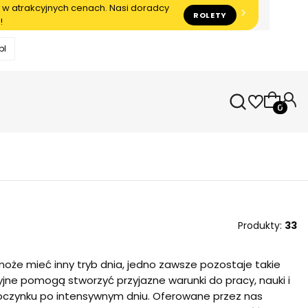
 w atrakcyjnych cenach. Nasi doradcy
ROLETY
!
pl
Produkty
Produkty:
33
oże mieć inny tryb dnia, jedno zawsze pozostaje takie
jne pomogą stworzyć przyjazne warunki do pracy, nauki i
oczynku po intensywnym dniu. Oferowane przez nas