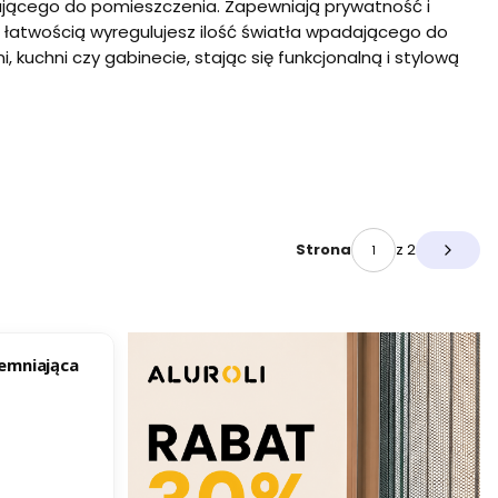
dającego do pomieszczenia. Zapewniają prywatność i
łatwością wyregulujesz ilość światła wpadającego do
i, kuchni czy gabinecie, stając się funkcjonalną i stylową
z 2
Strona
Następ
iemniająca