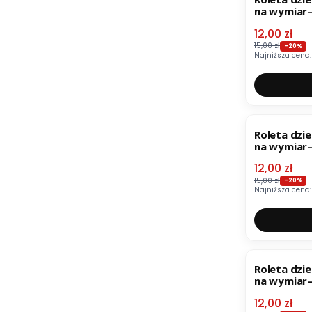
na wymiar–
Cena pro
12,00 zł
15,00 zł
-20%
Najniższa cena:
OKAZJA
Roleta dzie
na wymiar–
Cena pro
12,00 zł
15,00 zł
-20%
Najniższa cena:
OKAZJA
Roleta dzie
na wymiar
Cena pro
12,00 zł