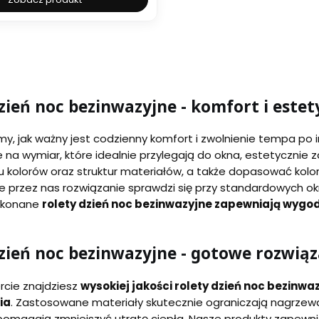
zień noc bezinwazyjne - komfort i este
emy, jak ważny jest codzienny komfort i zwolnienie tempa po
 na wymiar, które idealnie przylegają do okna, estetyczni
u kolorów oraz struktur materiałów, a także dopasować kolor 
przez nas rozwiązanie sprawdzi się przy standardowych ok
ykonane
rolety dzień noc bezinwazyjne zapewniają wygod
zień noc bezinwazyjne - gotowe rozwiąz
rcie znajdziesz
wysokiej jakości rolety dzień noc bezinw
ia
. Zastosowane materiały skutecznie ograniczają nagrzewa
omagają zmniejszyć utratę ciepła. Nasze produkty zapewni