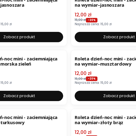
jasnoszara
na wymiar–jasnoszara
mocyjna
Cena promocyjna
12,00 zł
15,00 zł
-20%
15,00 zł
Najniższa cena:
15,00 zł
Zobacz produkt
Zobacz produkt
OKAZJA
ń-noc mini - zaciemniająca
Roleta dzień-noc mini - zac
morska zieleń
na wymiar–musztardowy
mocyjna
Cena promocyjna
12,00 zł
15,00 zł
-20%
15,00 zł
Najniższa cena:
15,00 zł
Zobacz produkt
Zobacz produkt
OKAZJA
ń-noc mini - zaciemniająca
Roleta dzień-noc mini - zac
–turkusowy
na wymiar–złoty brąz
mocyjna
Cena promocyjna
12,00 zł