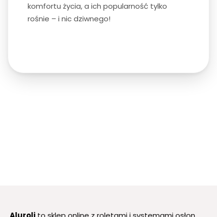
komfortu życia, a ich popularność tylko
rośnie – i nic dziwnego!
Aluroli
to sklep online z roletami i systemami osłon