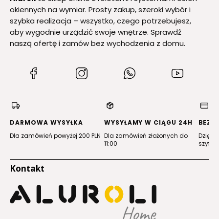
okiennych na wymiar. Prosty zakup, szeroki wybór i
szybka realizacja – wszystko, czego potrzebujesz,
aby wygodnie urządzić swoje wnętrze. Sprawdź
naszą ofertę i zamów bez wychodzenia z domu.
(Otwiera
(Otwiera
(Otwiera
(Otwiera
się
się
się
się
w
w
w
w
nowej
nowej
nowej
nowej
karcie)
karcie)
karcie)
karcie)
DARMOWA WYSYŁKA
WYSYŁAMY W CIĄGU 24H
BEZP
Dla zamówień powyżej 200 PLN
Dla zamówień złożonych do
Dzięki 
11:00
szyfro
Kontakt