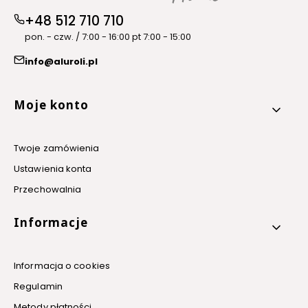
+48 512 710 710
pon. - czw. / 7:00 - 16:00 pt 7:00 - 15:00
info@aluroli.pl
Linki w stopce
Moje konto
Twoje zamówienia
Ustawienia konta
Przechowalnia
Informacje
Informacja o cookies
Regulamin
Metody płatności