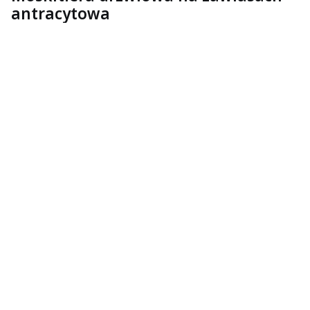
antracytowa
Wybierz wariant produktu:
Poszczególne warianty mogą różnić się ceną
*
__Szerokość
Wybierz
*
Szerokość
*
Wysokość
Zawias
Opcjonalne
Nie wybieram
Samozamykacz