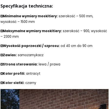
Specyfikacja techniczna:
❎Minimalne wymiary moskitiery:
szerokość – 500 mm,
wysokość – 1500 mm
❎Maksymalne wymiary moskitiery:
szerokość – 900, wysokość
– 2300 mm
❎Wysokość poprzeczki / szprosu:
od 40 cm do 90 cm
❎Zawias:
samozamykacz
❎Strona sterowania:
lewa / prawa
❎Kolor profili:
antracyt
❎Kolor siatki:
czarny