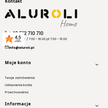
Kontakt
+48 512 710 710
4.5
pon. - czw. / 7:00 - 16:00 pt 7:00 - 15:00
OCENA
PRODUKTU
info@aluroli.pl
Linki w stopce
Moje konto
Twoje zamówienia
Ustawienia konta
Przechowalnia
Informacje