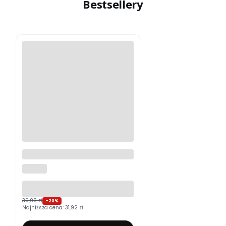
Bestsellery
Moskitiera okienna na wymiar
ALUROLI
39,90 zł
-20%
Najniższa cena:
31,92 zł