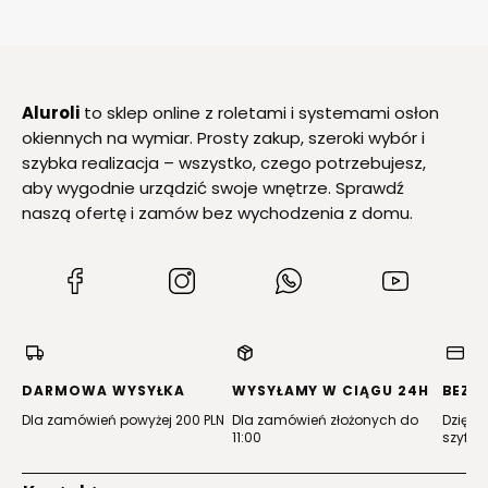
Aluroli
to sklep online z roletami i systemami osłon
okiennych na wymiar. Prosty zakup, szeroki wybór i
szybka realizacja – wszystko, czego potrzebujesz,
aby wygodnie urządzić swoje wnętrze. Sprawdź
naszą ofertę i zamów bez wychodzenia z domu.
(Otwiera
(Otwiera
(Otwiera
(Otwiera
się
się
się
się
w
w
w
w
nowej
nowej
nowej
nowej
karcie)
karcie)
karcie)
karcie)
DARMOWA WYSYŁKA
WYSYŁAMY W CIĄGU 24H
BEZP
Dla zamówień powyżej 200 PLN
Dla zamówień złożonych do
Dzięki 
11:00
szyfro