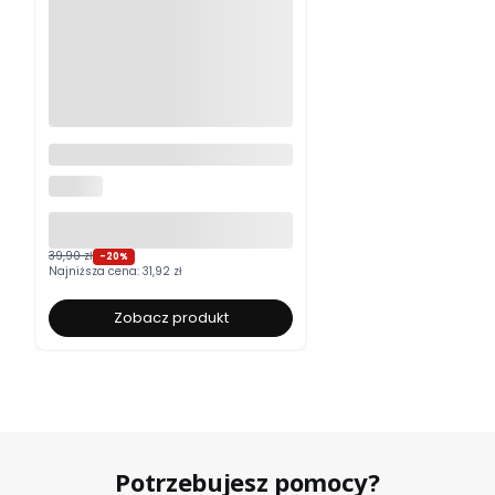
Moskitiera okienna na wymiar
ALUROLI
39,90 zł
-20%
Najniższa cena:
31,92 zł
Zobacz produkt
Potrzebujesz pomocy?