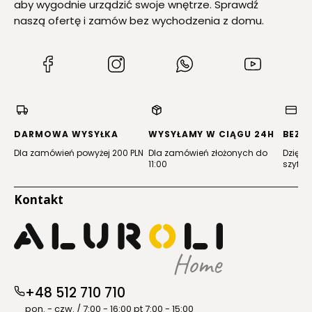
aby wygodnie urządzić swoje wnętrze. Sprawdź
naszą ofertę i zamów bez wychodzenia z domu.
(Otwiera
(Otwiera
(Otwiera
(Otwiera
się
się
się
się
w
w
w
w
nowej
nowej
nowej
nowej
karcie)
karcie)
karcie)
karcie)
DARMOWA WYSYŁKA
WYSYŁAMY W CIĄGU 24H
BEZP
Dla zamówień powyżej 200 PLN
Dla zamówień złożonych do
Dzięki 
11:00
szyfro
Kontakt
+48 512 710 710
pon. - czw. / 7:00 - 16:00 pt 7:00 - 15:00