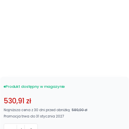
Standard
Niski
(+5%)
*
Sposób montażu
Wnęka
*
Wysokość
Produkt dostępny w magazynie
530,91 zł
Najniższa cena z 30 dni przed obniżką:
589,90 zł
Promocja trwa do 31 stycznia 2027