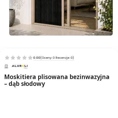
0.00
(Oceny: 0 Recenzje: 0)
Moskitiera plisowana bezinwazyjna
– dąb słodowy
Wybierz wariant produktu:
Poszczególne warianty mogą różnić się ceną
*
___Szerokość