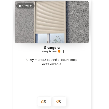
podgląd
Grzegorz
zweryfikowano
łatwy montaż spełnił produkt moje
oczekiwania
0
0