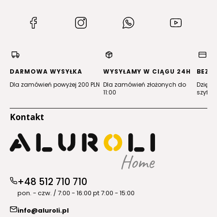
(Otwiera
(Otwiera
(Otwiera
(Otwiera
się
się
się
się
w
w
w
w
nowej
nowej
nowej
nowej
karcie)
karcie)
karcie)
karcie)
DARMOWA WYSYŁKA
WYSYŁAMY W CIĄGU 24H
BEZP
Dla zamówień powyżej 200 PLN
Dla zamówień złożonych do
Dzięki 
11:00
szyfro
Kontakt
+48 512 710 710
pon. - czw. / 7:00 - 16:00 pt 7:00 - 15:00
info@aluroli.pl