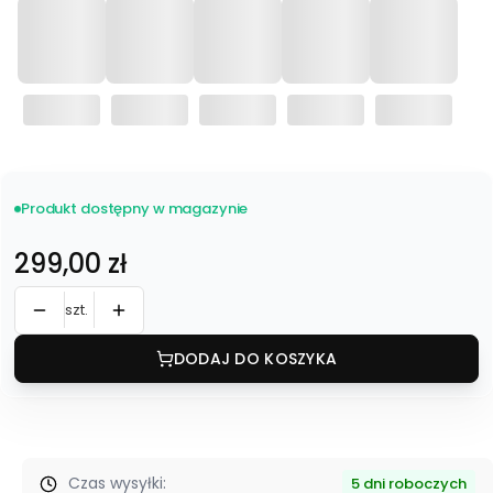
Produkt dostępny w magazynie
Cena
299,00 zł
szt.
DODAJ DO KOSZYKA
Czas wysyłki:
5 dni roboczych