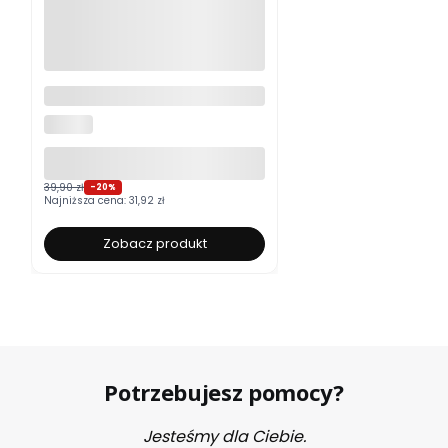
Moskitiera okienna na wymiar
ALUROLI
39,90 zł
-20%
Najniższa cena:
31,92 zł
Zobacz produkt
Potrzebujesz pomocy?
Jesteśmy dla Ciebie.