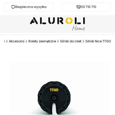
Bezpieczna wysyłka
Darmowa dostawa od 200 zł
512 710 710
roli
Akcesoria
Rolety zewnętrzne
Silniki do rolet
Silniki Nice TTGO