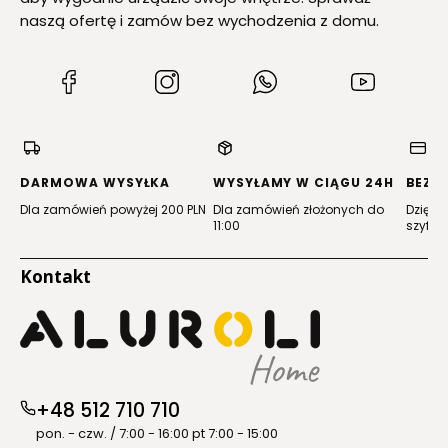
naszą ofertę i zamów bez wychodzenia z domu.
(Otwiera
(Otwiera
(Otwiera
(Otwiera
się
się
się
się
w
w
w
w
nowej
nowej
nowej
nowej
karcie)
karcie)
karcie)
karcie)
DARMOWA WYSYŁKA
WYSYŁAMY W CIĄGU 24H
BEZP
Dla zamówień powyżej 200 PLN
Dla zamówień złożonych do
Dzięki 
11:00
szyfro
Kontakt
+48 512 710 710
pon. - czw. / 7:00 - 16:00 pt 7:00 - 15:00