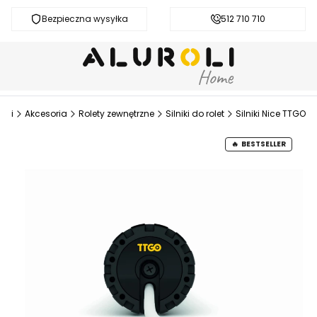
Bezpieczna wysyłka
Darmowa dostawa od 200 zł
512 710 710
roli
Akcesoria
Rolety zewnętrzne
Silniki do rolet
Silniki Nice TTGO
BESTSELLER