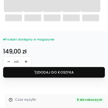
Produkt dostępny w magazynie
Cena
149,00 zł
szt.
DODAJ DO KOSZYKA
Czas wysyłki:
5 dni roboczych