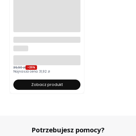
Moskitiera okienna na wymiar
ALUROLI
39,90 zł
-20%
Najniższa cena:
31,92 zł
Zobacz produkt
Potrzebujesz pomocy?