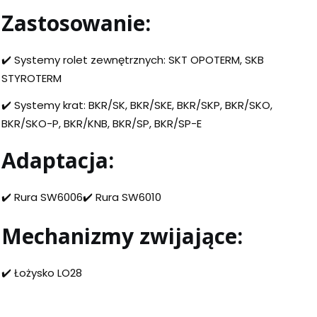
Zastosowanie:
✔️ Systemy rolet zewnętrznych: SKT OPOTERM, SKB
STYROTERM
✔️ Systemy krat: BKR/SK, BKR/SKE, BKR/SKP, BKR/SKO,
BKR/SKO-P, BKR/KNB, BKR/SP, BKR/SP-E
Adaptacja:
✔️ Rura SW6006✔️ Rura SW6010
Mechanizmy zwijające:
✔️ Łożysko LO28