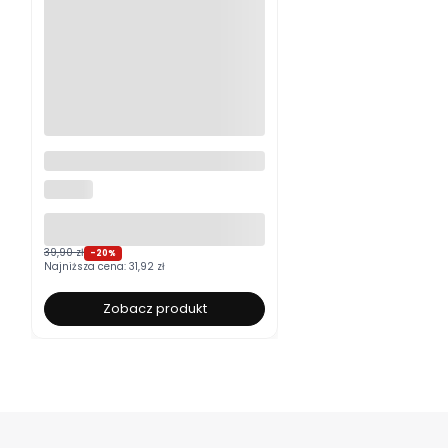
Moskitiera okienna na wymiar
ALUROLI
39,90 zł
-20%
Najniższa cena:
31,92 zł
Zobacz produkt