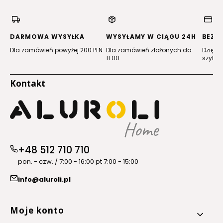
w
w
w
w
nowej
nowej
nowej
nowej
karcie)
karcie)
karcie)
karcie)
DARMOWA WYSYŁKA
WYSYŁAMY W CIĄGU 24H
BEZP
Dla zamówień powyżej 200 PLN
Dla zamówień złożonych do
Dzięki 
11:00
szyfro
Kontakt
+48 512 710 710
pon. - czw. / 7:00 - 16:00 pt 7:00 - 15:00
info@aluroli.pl
Linki w stopce
Moje konto