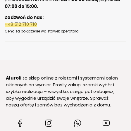
07:00 do 15:00.
Zadzwoń do nas:
+48 512 710 710
Cena za połączenie wg stawek operatora.
Aluroli
to sklep online z roletami i systemami osłon
okiennych na wymiar. Prosty zakup, szeroki wybór i
szybka realizacja – wszystko, czego potrzebujesz,
aby wygodnie urządzić swoje wnętrze. Sprawdź
naszą ofertę i zamów bez wychodzenia z domu.
(Otwiera
(Otwiera
(Otwiera
(Otwiera
się
się
się
się