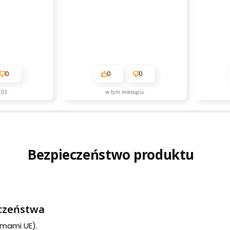
0
0
0
-03
w tym miesiącu
Bezpieczeństwo produktu
eczeństwa
rmami UE).