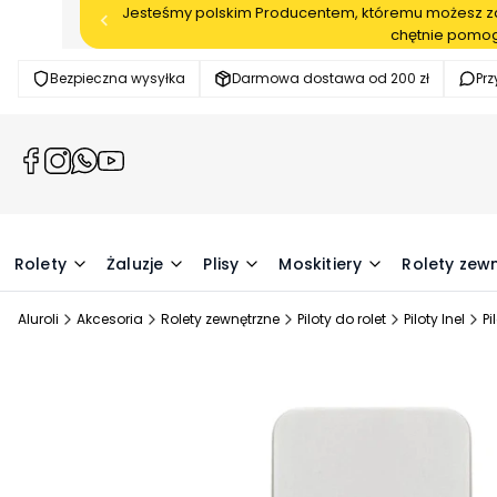
Jesteśmy polskim Producentem, któremu możesz zau
chętnie pomog
Bezpieczna wysyłka
Darmowa dostawa od 200 zł
Pr
(Otwiera
(Otwiera
(Otwiera
(Otwiera
się
się
się
się
w
w
w
w
nowej
nowej
nowej
nowej
karcie)
karcie)
karcie)
karcie)
Rolety
Żaluzje
Plisy
Moskitiery
Rolety zew
Aluroli
Akcesoria
Rolety zewnętrzne
Piloty do rolet
Piloty Inel
Pi