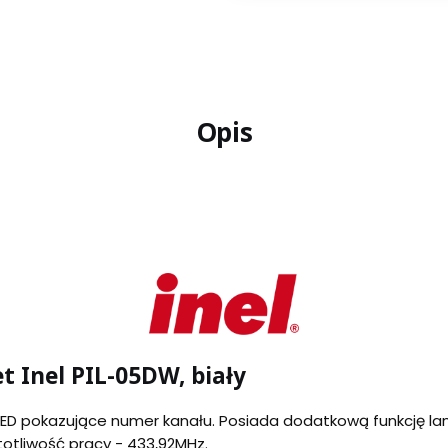
Opis
t Inel PIL-05DW, biały
LED pokazujące numer kanału. Posiada dodatkową funkcję l
totliwość pracy - 433,92MHz.