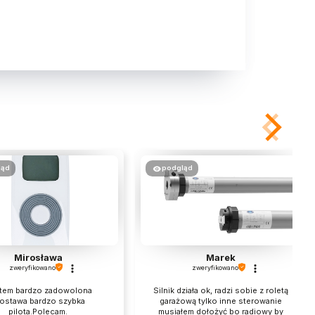
ląd
podgląd
Mirosława
Marek
zweryfikowano
zweryfikowano
tem bardzo zadowolona
Silnik działa ok, radzi sobie z roletą
ostawa bardzo szybka
garażową tylko inne sterowanie
pilota.Polecam.
musiałem dołożyć bo radiowy by