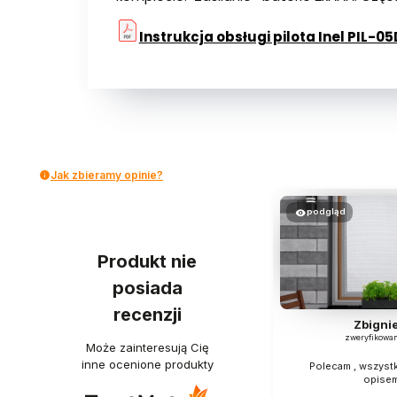
Instrukcja obsługi pilota Inel PIL-0
Jak zbieramy opinie?
podgląd
Produkt nie
posiada
recenzji
Zbigni
zweryfikowa
Może zainteresują Cię
inne ocenione produkty
Polecam , wszyst
opise