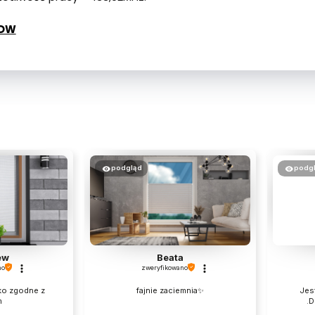
5DW
podgląd
podg
ew
Beata
no
zweryfikowano
ko zgodne z
fajnie zaciemnia✨
Jes
m
.D