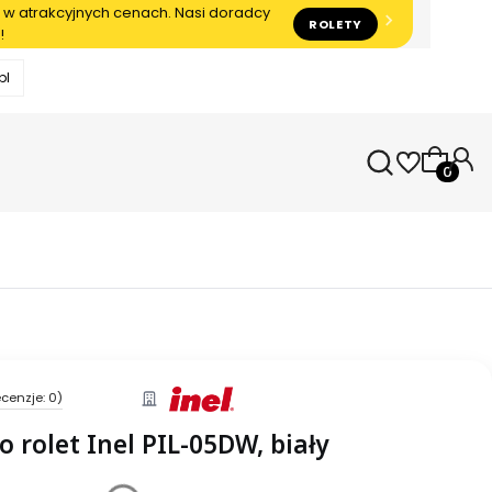
 w atrakcyjnych cenach. Nasi doradcy
ROLETY
!
pl
Produkty
cenzje: 0)
o rolet Inel PIL-05DW, biały