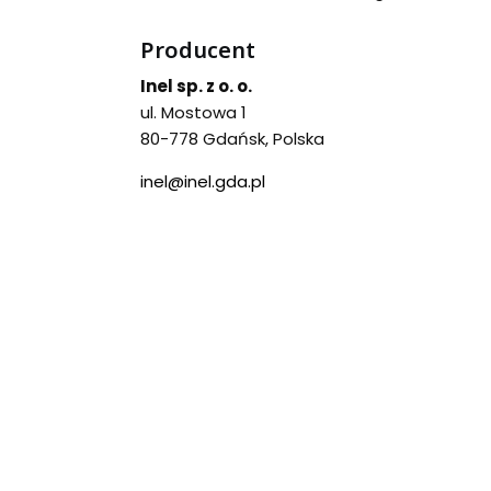
Producent
Inel sp. z o. o.
ul. Mostowa 1
80-778 Gdańsk, Polska
inel@inel.gda.pl