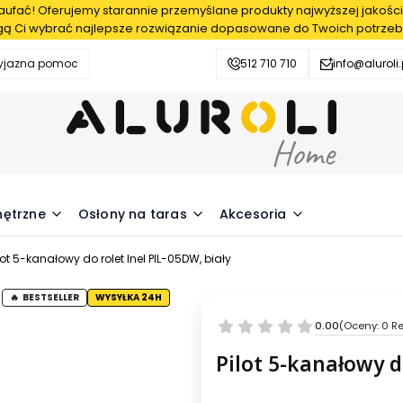
fać! Oferujemy starannie przemyślane produkty najwyższej jakości
ą Ci wybrać najlepsze rozwiązanie dopasowane do Twoich potrzeb
zyjazna pomoc
512 710 710
info@aluroli.
nętrzne
Osłony na taras
Akcesoria
lot 5-kanałowy do rolet Inel PIL-05DW, biały
BESTSELLER
WYSYŁKA 24H
0.00
(Oceny: 0 Re
Pilot 5-kanałowy d
Wybierz wariant produktu: