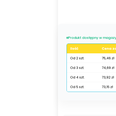
Poszczególne warianty mogą ró
Produkt dostępny w magazy
Ilość
Cena za
Od 2 szt.
75,46 zł
Od 3 szt.
74,69 zł
Od 4 szt.
73,92 zł
Od 5 szt.
73,15 zł