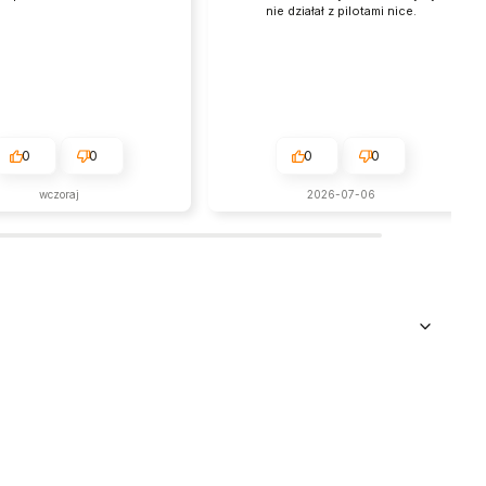
nie działał z pilotami nice.
0
0
0
0
wczoraj
2026-07-06