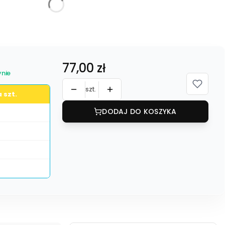
żnić się ceną
Cena
77,00 zł
nie
szt.
 szt.
DODAJ DO KOSZYKA