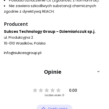
Posiada oznaczenie CE (zgodność z normami UE).
Nie zawiera szkodliwych substancji chemicznych
zgodnie z dyrektywą REACH.
Producent
Sukces Technology Group – Dziemiańczuk sp.j.
ul. Produkcyjna 2
16-010 Wasilków, Polska
info@sukcesgroup.pl
Opinie
0.00
Liczba ocen: 0
Oceń i opisz