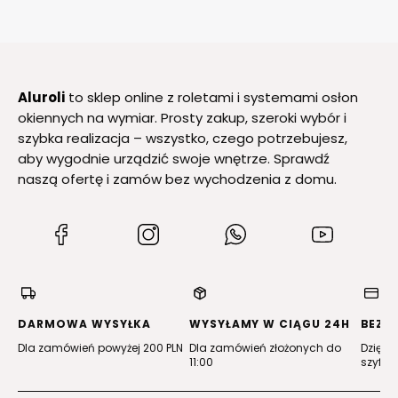
Aluroli
to sklep online z roletami i systemami osłon
okiennych na wymiar. Prosty zakup, szeroki wybór i
szybka realizacja – wszystko, czego potrzebujesz,
aby wygodnie urządzić swoje wnętrze. Sprawdź
naszą ofertę i zamów bez wychodzenia z domu.
(Otwiera
(Otwiera
(Otwiera
(Otwiera
się
się
się
się
w
w
w
w
nowej
nowej
nowej
nowej
karcie)
karcie)
karcie)
karcie)
DARMOWA WYSYŁKA
WYSYŁAMY W CIĄGU 24H
BEZP
Dla zamówień powyżej 200 PLN
Dla zamówień złożonych do
Dzięki 
11:00
szyfro