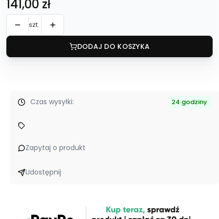
Cena
141,00 zł
szt.
DODAJ DO KOSZYKA
Czas wysyłki:
24 godziny
Zapytaj o produkt
Udostępnij