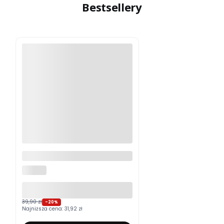
Bestsellery
Moskitiera okienna na wymiar
ALUROLI
39,90 zł
-20%
Najniższa cena:
31,92 zł