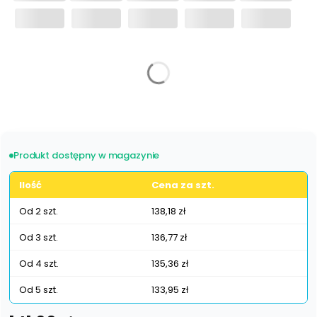
Wybierz wariant produktu:
Poszczególne warianty mogą różnić się ceną
Produkt dostępny w magazynie
Ilość
Cena za szt.
Od 2 szt.
138,18 zł
Od 3 szt.
136,77 zł
Od 4 szt.
135,36 zł
Od 5 szt.
133,95 zł