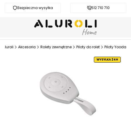
Bezpieczna wysyłka
Darmowa dostawa od 200 zł
512 710 710
Aluroli
Akcesoria
Rolety zewnętrzne
Piloty do rolet
Piloty Yooda
WYSYŁKA 24H