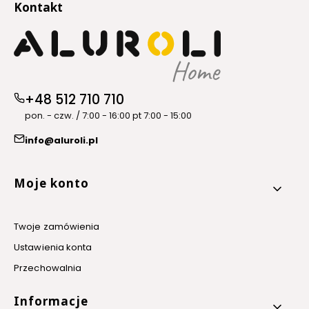
Kontakt
+48 512 710 710
pon. - czw. / 7:00 - 16:00 pt 7:00 - 15:00
info@aluroli.pl
Linki w stopce
Moje konto
Twoje zamówienia
Ustawienia konta
Przechowalnia
Informacje