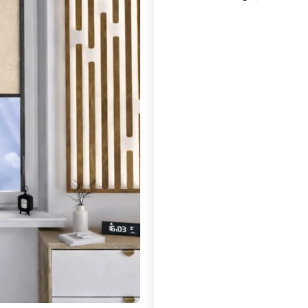
Wybierz wariant produktu:
Poszczególne warianty mogą ró
*
___Szerokość
Wybierz
*
Szerokość
*
Wysokość
*
Tkanina
Biały C111
Kremowy C113