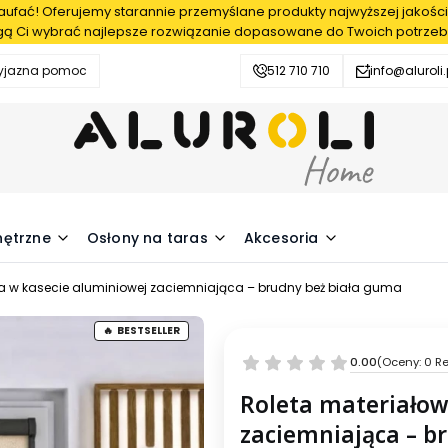
fać! Oferujemy starannie przemyślane produkty najwyższej jakości
ą Ci wybrać najlepsze rozwiązanie dopasowane do Twoich potrzeb
zyjazna pomoc
512 710 710
info@aluroli.
nętrzne
Osłony na taras
Akcesoria
a w kasecie aluminiowej zaciemniająca – brudny beż biała guma
BESTSELLER
0.00
(Oceny: 0 Re
Roleta materiałow
zaciemniająca – b