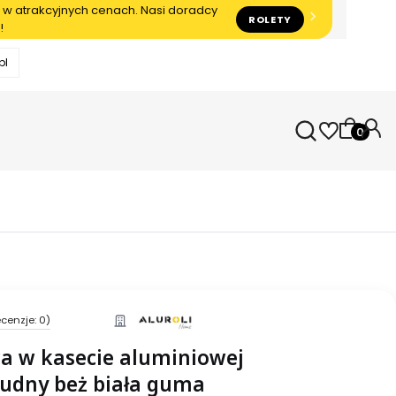
 w atrakcyjnych cenach. Nasi doradcy
ROLETY
!
pl
Produkty
cenzje: 0)
a w kasecie aluminiowej
rudny beż biała guma