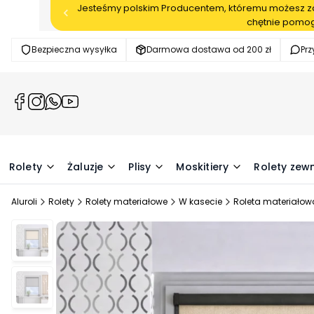
Jesteśmy polskim Producentem, któremu możesz zau
chętnie pomog
Bezpieczna wysyłka
Darmowa dostawa od 200 zł
Pr
(Otwiera
(Otwiera
(Otwiera
(Otwiera
się
się
się
się
w
w
w
w
nowej
nowej
nowej
nowej
karcie)
karcie)
karcie)
karcie)
Rolety
Żaluzje
Plisy
Moskitiery
Rolety zew
Aluroli
Rolety
Rolety materiałowe
W kasecie
Roleta materiałow