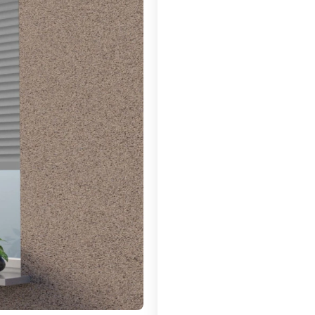
Poszczególne warianty mogą ró
*
Podany Pomiar
Netto Ramy Okna
*
___Szerokość
Wybierz
*
Szerokość
*
Wysokość
*
Wybierz Rodzaj profilu