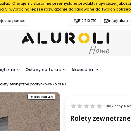
fać! Oferujemy starannie przemyślane produkty najwyższej jakości
ą Ci wybrać najlepsze rozwiązanie dopasowane do Twoich potrzeb
zyjazna pomoc
512 710 710
info@aluroli.
nętrzne
Osłony na taras
Akcesoria
olety zewnętrzne podtynkowe kolor RAL
BESTSELLER
0.00
(Oceny: 0 Re
Rolety zewnętrzn
Wybierz wariant produktu: