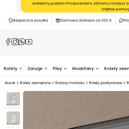
Jesteśmy polskim Producentem, któremu możesz zau
chętnie pomog
Bezpieczna wysyłka
Darmowa dostawa od 200 zł
Pr
(Otwiera
(Otwiera
(Otwiera
(Otwiera
się
się
się
się
w
w
w
w
nowej
nowej
nowej
nowej
karcie)
karcie)
karcie)
karcie)
Rolety
Żaluzje
Plisy
Moskitiery
Rolety zew
Aluroli
Rolety zewnętrzne
Rodzaj montażu
Rolety podtynkowe
R