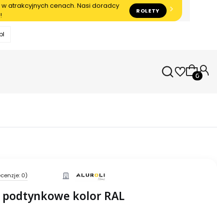
 w atrakcyjnych cenach. Nasi doradcy
ROLETY
!
pl
Produkty
cenzje: 0)
e podtynkowe kolor RAL