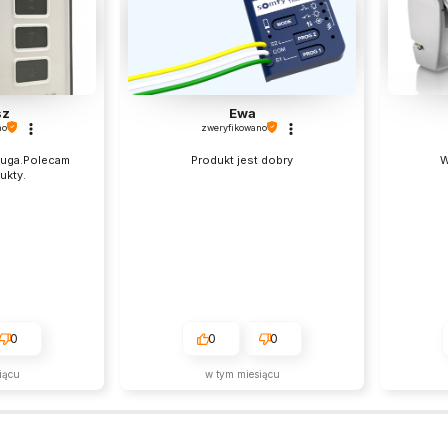
sz
Ewa
no
zweryfikowano
ługa.Polecam
Produkt jest dobry
W
ukty.
0
0
0
iącu
w tym miesiącu