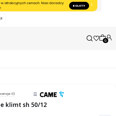
 w atrakcyjnych cenach. Nasi doradcy
ROLETY
!
pl
Produkty
cenzje: 0)
me klimt sh 50/12