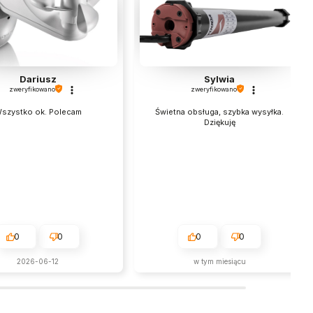
Dariusz
Sylwia
zweryfikowano
zweryfikowano
szystko ok. Polecam
Świetna obsługa, szybka wysyłka.
Dziękuję
0
0
0
0
2026-06-12
w tym miesiącu