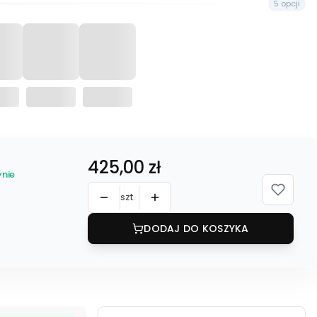
5 opcji
Cena
425,00 zł
nie
szt.
DODAJ DO KOSZYKA