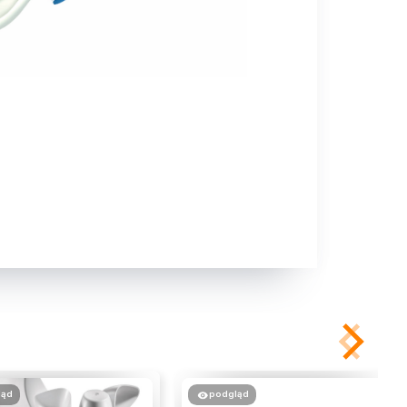
ląd
podgląd