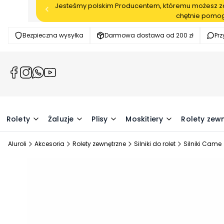
Jesteśmy polskim Producentem, któremu możesz zau
chętnie pomog
Bezpieczna wysyłka
Darmowa dostawa od 200 zł
Pr
(Otwiera
(Otwiera
(Otwiera
(Otwiera
się
się
się
się
w
w
w
w
nowej
nowej
nowej
nowej
karcie)
karcie)
karcie)
karcie)
Rolety
Żaluzje
Plisy
Moskitiery
Rolety zew
Aluroli
Akcesoria
Rolety zewnętrzne
Silniki do rolet
Silniki Came