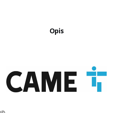
Opis
ch.