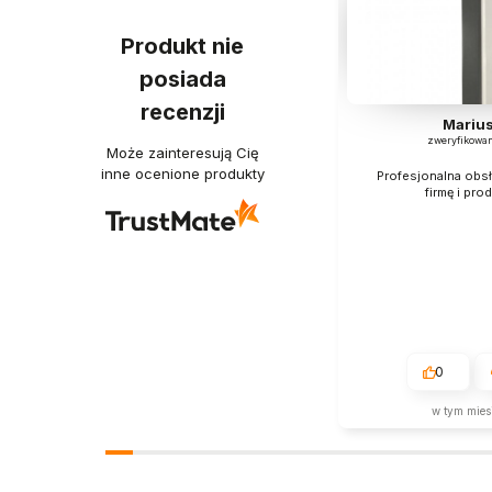
Produkt nie
posiada
recenzji
Mariu
zweryfikowa
Może zainteresują Cię
inne ocenione produkty
Profesjonalna obs
firmę i prod
0
w tym mies