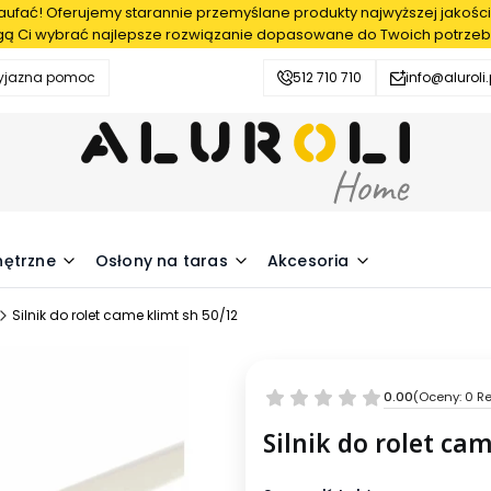
fać! Oferujemy starannie przemyślane produkty najwyższej jakości
ą Ci wybrać najlepsze rozwiązanie dopasowane do Twoich potrzeb
zyjazna pomoc
512 710 710
info@aluroli.
nętrzne
Osłony na taras
Akcesoria
Silnik do rolet came klimt sh 50/12
0.00
(Oceny: 0 Re
Silnik do rolet ca