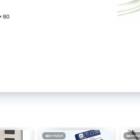
× 80
podgląd
podg