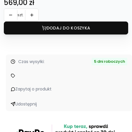
Cena
569,00 zł
szt.
DODAJ DO KOSZYKA
Czas wysyłki:
5 dni roboczych
Zapytaj o produkt
Udostępnij