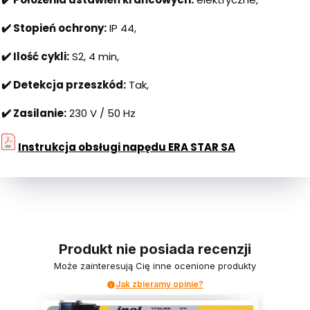
✔️ Stopień ochrony:
IP 44,
✔️ Ilość cykli:
S2, 4 min,
✔️ Detekcja przeszkód:
Tak,
✔️ Zasilanie:
230 V / 50 Hz
Instrukcja obsługi napędu ERA STAR SA
Produkt nie posiada recenzji
Może zainteresują Cię inne ocenione produkty
Jak zbieramy opinie?