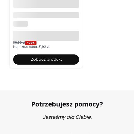
Moskitiera okienna na wymiar
ALUROLI
39,90 zł
-20%
Najniższa cena:
31,92 zł
Zobacz produkt
Potrzebujesz pomocy?
Jesteśmy dla Ciebie.