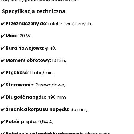
Specyfikacja techniczna:
✔️ Przeznaczony do:
rolet zewnętrznych,
✔️ Moc:
120 W,
✔️ Rura nawojowa:
φ 40,
✔️ Moment obrotowy:
10 Nm,
✔️ Prędkość:
11 obr./min,
✔️ Sterowanie:
Przewodowe,
✔️ Długość napędu:
496 mm,
✔️ Średnica korpusu napędu:
35 mm,
✔️ Pobór prądu:
0,54 A,
✔️ Położenia ustawień krańcowych:
elektryczne,