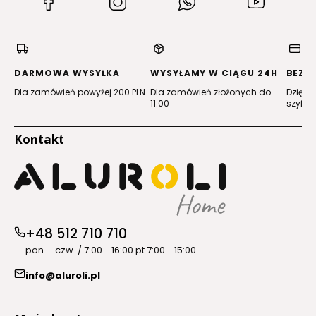
(Otwiera
(Otwiera
(Otwiera
(Otwiera
się
się
się
się
w
w
w
w
nowej
nowej
nowej
nowej
karcie)
karcie)
karcie)
karcie)
DARMOWA WYSYŁKA
WYSYŁAMY W CIĄGU 24H
BEZP
Dla zamówień powyżej 200 PLN
Dla zamówień złożonych do
Dzięki 
11:00
szyfro
Kontakt
+48 512 710 710
pon. - czw. / 7:00 - 16:00 pt 7:00 - 15:00
info@aluroli.pl