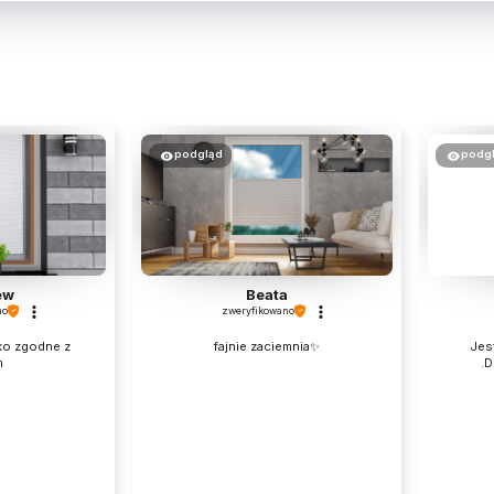
podgląd
podg
ew
Beata
no
zweryfikowano
ko zgodne z
fajnie zaciemnia✨
Jes
m
.D