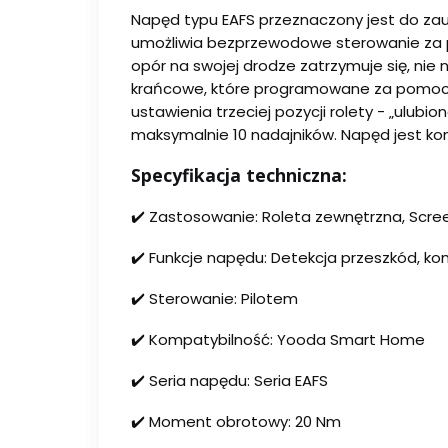
Napęd typu EAFS przeznaczony jest do zau
umożliwia bezprzewodowe sterowanie za po
opór na swojej drodze zatrzymuje się, nie
krańcowe, które programowane za pomocą p
ustawienia trzeciej pozycji rolety - „ulu
maksymalnie 10 nadajników. Napęd jest k
Specyfikacja techniczna:
✔️ Zastosowanie: Roleta zewnętrzna, Scre
✔️ Funkcje napędu: Detekcja przeszkód, kom
✔️ Sterowanie: Pilotem
✔️ Kompatybilność: Yooda Smart Home
✔️ Seria napędu: Seria EAFS
✔️ Moment obrotowy: 20 Nm