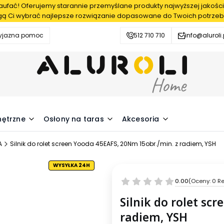
fać! Oferujemy starannie przemyślane produkty najwyższej jakości
ą Ci wybrać najlepsze rozwiązanie dopasowane do Twoich potrzeb
zyjazna pomoc
512 710 710
info@aluroli.
nętrzne
Osłony na taras
Akcesoria
A
Silnik do rolet screen Yooda 45EAFS, 20Nm 15obr./min. z radiem, YSH
WYSYŁKA 24H
0.00
(Oceny: 0 Re
Silnik do rolet sc
radiem, YSH