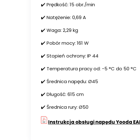
✔️ Prędkość: 15 obr./min
✔️ Natężenie: 0,69 A
✔️ Waga: 2,29 kg
✔️ Pobór mocy: 161 W
✔️ Stopień ochrony: IP 44
✔️ Temperatura pracy od: -5 °C do 50 °C
✔️ Średnica napędu: Ø45
✔️ Długość: 615 cm
✔️ Średnica rury: Ø50
Instrukcja obsługi napędu Yooda EA