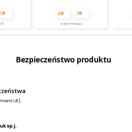
0
0
0
-03
w tym miesiącu
Bezpieczeństwo produktu
eczeństwa
rmami UE).
k sp.j.