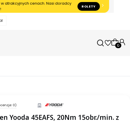
 w atrakcyjnych cenach. Nasi doradcy
ROLETY
!
pl
Produkty
cenzje: 0)
reen Yooda 45EAFS, 20Nm 15obr./min. z