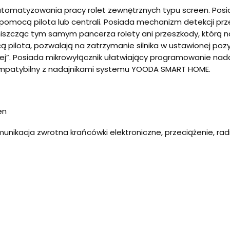
tomatyzowania pracy rolet zewnętrznych typu screen. Posi
mocą pilota lub centrali. Posiada mechanizm detekcji przes
 niszcząc tym samym pancerza rolety ani przeszkody, którą n
ilota, pozwalają na zatrzymanie silnika w ustawionej pozyc
bionej”. Posiada mikrowyłącznik ułatwiający programowanie n
ompatybilny z nadajnikami systemu YOODA SMART HOME.
en
unikacja zwrotna krańcówki elektroniczne, przeciążenie, rad