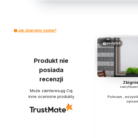
Jak zbieramy opinie?
podgląd
Produkt nie
posiada
recenzji
Zbigni
zweryfikowa
Może zainteresują Cię
inne ocenione produkty
Polecam , wszyst
opise