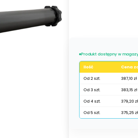
Wybierz wariant produktu:
Poszczególne warianty mogą ró
Produkt dostępny w magazy
Ilość
Cena za
Od 2 szt.
387,10 zł
Od 3 szt.
383,15 zł
Od 4 szt.
379,20 zł
Od 5 szt.
375,25 zł