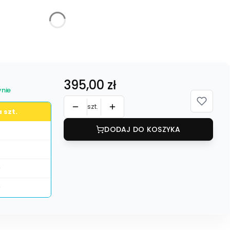
żnić się ceną
Cena
395,00 zł
nie
szt.
 szt.
DODAJ DO KOSZYKA