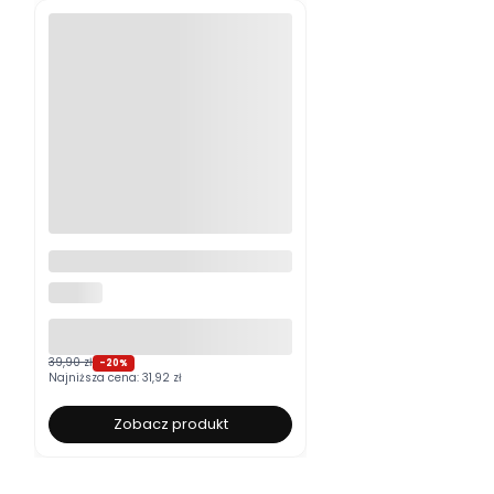
Moskitiera okienna na wymiar
ALUROLI
39,90 zł
-20%
Najniższa cena:
31,92 zł
Zobacz produkt