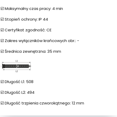
☑️ Maksymalny czas pracy: 4 min
☑️ Stopień ochrony: IP 44
☑️ Certyfikat zgodność: CE
☑️ Zakres wyłączników krańcowych obr.: -
☑️ Średnica zewnętrzna: 35 mm
☑️ Długość L1: 508
☑️ Długość L2: 494
☑️ Długość trzpienia czworokątnego: 12 mm