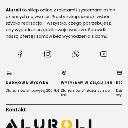
Aluroli
to sklep online z roletami i systemami osłon
okiennych na wymiar. Prosty zakup, szeroki wybór i
szybka realizacja – wszystko, czego potrzebujesz,
aby wygodnie urządzić swoje wnętrze. Sprawdź
naszą ofertę i zamów bez wychodzenia z domu.
(Otwiera
(Otwiera
(Otwiera
(Otwiera
się
się
się
się
w
w
w
w
nowej
nowej
nowej
nowej
karcie)
karcie)
karcie)
karcie)
DARMOWA WYSYŁKA
WYSYŁAMY W CIĄGU 24H
BEZP
Dla zamówień powyżej 200 PLN
Dla zamówień złożonych do
Dzięki 
11:00
szyfro
Kontakt