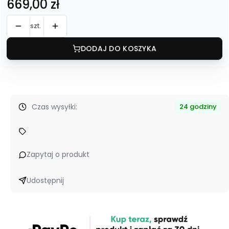
Cena
669,00 zł
szt.
DODAJ DO KOSZYKA
Czas wysyłki:
24 godziny
Zapytaj o produkt
Udostępnij