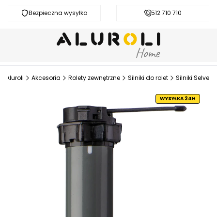
Bezpieczna wysyłka
Darmowa dostawa od 200 zł
512 710 710
Aluroli
Akcesoria
Rolety zewnętrzne
Silniki do rolet
Silniki Selve
WYSYŁKA 24H