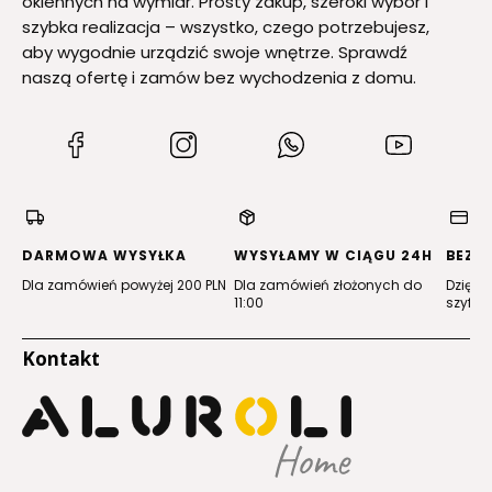
okiennych na wymiar. Prosty zakup, szeroki wybór i
szybka realizacja – wszystko, czego potrzebujesz,
aby wygodnie urządzić swoje wnętrze. Sprawdź
naszą ofertę i zamów bez wychodzenia z domu.
(Otwiera
(Otwiera
(Otwiera
(Otwiera
się
się
się
się
w
w
w
w
nowej
nowej
nowej
nowej
karcie)
karcie)
karcie)
karcie)
DARMOWA WYSYŁKA
WYSYŁAMY W CIĄGU 24H
BEZP
Dla zamówień powyżej 200 PLN
Dla zamówień złożonych do
Dzięki 
11:00
szyfro
Kontakt