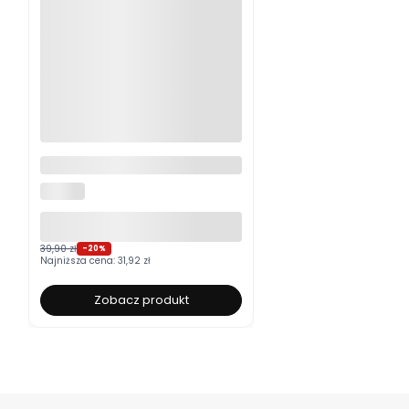
Moskitiera okienna na wymiar
ALUROLI
39,90 zł
-20%
Najniższa cena:
31,92 zł
Zobacz produkt