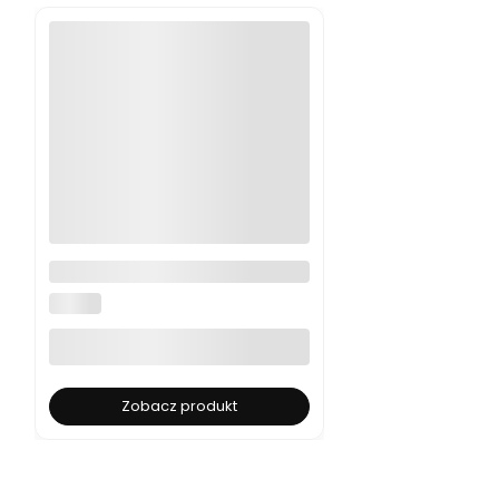
Pilot do rolet YOODA ARTISTIC
1-kanałowy, YSH
YOODA
Zobacz produkt