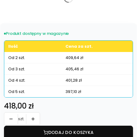
Poszczególne warianty mogą różnić się ceną
Produkt dostępny w magazynie
Ilość
Cena za szt.
Od 2 szt.
409,64 zł
Od 3 szt.
405,46 zł
Od 4 szt.
401,28 zł
Od 5 szt.
397,10 zł
Cena
418,00 zł
szt.
DODAJ DO KOSZYKA