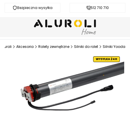
Bezpieczna wysyłka
Darmowa dostawa od 200 zł
512 710 710
Aluroli
Akcesoria
Rolety zewnętrzne
Silniki do rolet
Silniki Yooda
WYSYŁKA 24H