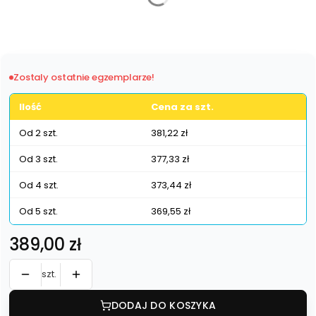
Poszczególne warianty mogą różnić się ceną
Zostaly ostatnie egzemplarze!
Ilość
Cena za szt.
Od 2 szt.
381,22 zł
Od 3 szt.
377,33 zł
Od 4 szt.
373,44 zł
Od 5 szt.
369,55 zł
Cena
389,00 zł
szt.
DODAJ DO KOSZYKA