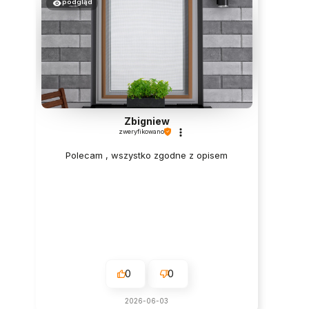
podgląd
Zbigniew
zweryfikowano
Polecam , wszystko zgodne z opisem
0
0
2026-06-03