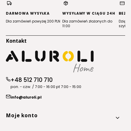
nowej
nowej
nowej
nowej
karcie)
karcie)
karcie)
karcie)
DARMOWA WYSYŁKA
WYSYŁAMY W CIĄGU 24H
BEZP
Dla zamówień powyżej 200 PLN
Dla zamówień złożonych do
Dzięki 
11:00
szyfro
Kontakt
+48 512 710 710
pon. - czw. / 7:00 - 16:00 pt 7:00 - 15:00
info@aluroli.pl
Linki w stopce
Moje konto