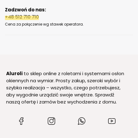
Zadzwoń do nas:
+48 512 710 710
Cena za połączenie wg stawek operatora.
Aluroli
to sklep online z roletami i systemami osłon
okiennych na wymiar. Prosty zakup, szeroki wybór i
szybka realizacja – wszystko, czego potrzebujesz,
aby wygodnie urządzić swoje wnętrze. Sprawdź
naszą ofertę i zamów bez wychodzenia z domu.
(Otwiera
(Otwiera
(Otwiera
(Otwiera
się
się
się
się
w
w
w
w