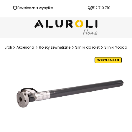
Bezpieczna wysyłka
Darmowa dostawa od 200 zł
512 710 710
Aluroli
Akcesoria
Rolety zewnętrzne
Silniki do rolet
Silniki Yooda
WYSYŁKA 24H