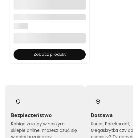
Pilot do rolet YOODA ARTISTIC
1-kanałowy, YSH
YOODA
Zobacz produkt
Bezpieczeństwo
Dostawa
Robiąc zakupy w naszym
Kurier, Paczkomat,
sklepie online, możesz czuć się
Megaskrytka czy odbi
w pełni bezpieczny.
osobisty? Ty decyduje