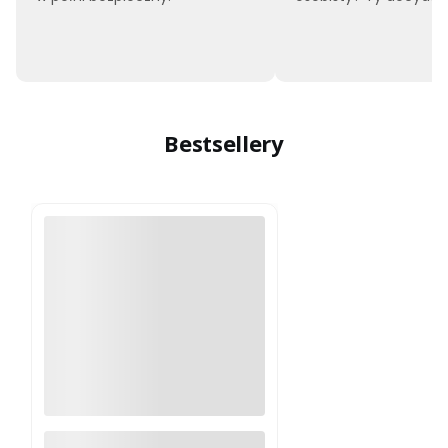
Bestsellery
Moskitiera okienna na wymiar