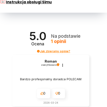
Instrukcja obsługi Simu
5.0
Na podstawie
1
opinii
Ocena
Jak zbieramy opinie?
Roman
zweryfikowano
Bardzo profesjonalny doradca POLECAM
0
0
2026-03-24