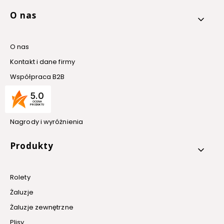
O nas
O nas
Kontakt i dane firmy
Współpraca B2B
Blog
5.0
OCENA
O firmie
PRODUKTU
Nagrody i wyróżnienia
Produkty
Rolety
Żaluzje
Żaluzje zewnętrzne
Plisy