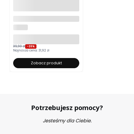
Moskitiera okienna na wymiar
ALUROLI
39,90 zł
-20%
Najniższa cena:
31,92 zł
Zobacz produkt
Potrzebujesz pomocy?
Jesteśmy dla Ciebie.