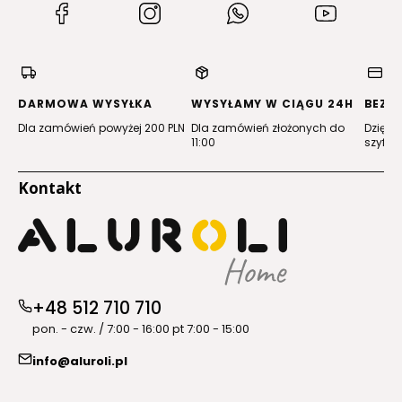
(Otwiera
(Otwiera
(Otwiera
(Otwiera
się
się
się
się
w
w
w
w
nowej
nowej
nowej
nowej
karcie)
karcie)
karcie)
karcie)
DARMOWA WYSYŁKA
WYSYŁAMY W CIĄGU 24H
BEZP
Dla zamówień powyżej 200 PLN
Dla zamówień złożonych do
Dzięki 
11:00
szyfro
Kontakt
+48 512 710 710
pon. - czw. / 7:00 - 16:00 pt 7:00 - 15:00
info@aluroli.pl