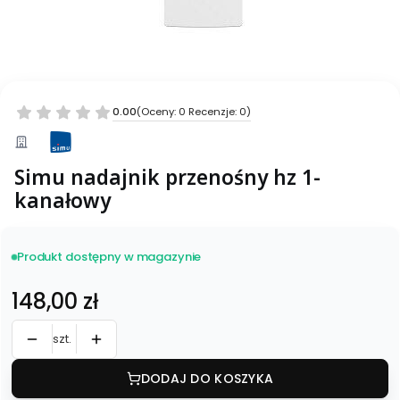
0.00
(Oceny: 0 Recenzje: 0)
Simu nadajnik przenośny hz 1-
kanałowy
Produkt dostępny w magazynie
Cena
148,00 zł
szt.
DODAJ DO KOSZYKA