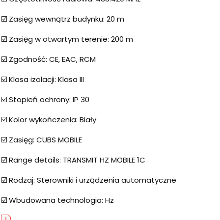
☑️ Zasięg wewnątrz budynku: 20 m
☑️ Zasięg w otwartym terenie: 200 m
☑️ Zgodność: CE, EAC, RCM
☑️ Klasa izolacji: Klasa III
☑️ Stopień ochrony: IP 30
☑️ Kolor wykończenia: Biały
☑️ Zasięg: CUBS MOBILE
☑️ Range details: TRANSMIT HZ MOBILE 1C
☑️ Rodzaj: Sterowniki i urządzenia automatyczne
☑️ Wbudowana technologia: Hz