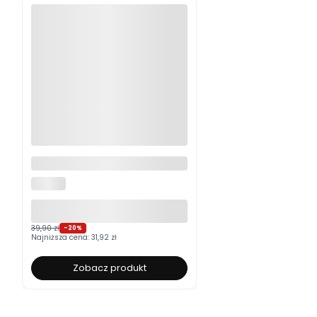
Moskitiera okienna na wymiar
ALUROLI
39,90 zł
-20%
Najniższa cena:
31,92 zł
Zobacz produkt