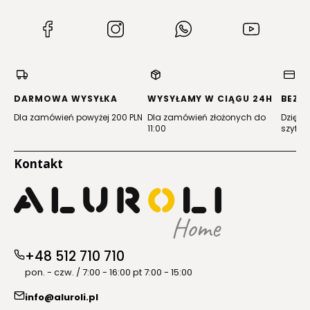
(Otwiera
(Otwiera
(Otwiera
(Otwiera
się
się
się
się
w
w
w
w
nowej
nowej
nowej
nowej
karcie)
karcie)
karcie)
karcie)
DARMOWA WYSYŁKA
WYSYŁAMY W CIĄGU 24H
BEZP
Dla zamówień powyżej 200 PLN
Dla zamówień złożonych do
Dzięki 
11:00
szyfro
Kontakt
+48 512 710 710
pon. - czw. / 7:00 - 16:00 pt 7:00 - 15:00
info@aluroli.pl