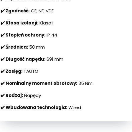
✔️ Zgodność:
CE, NF, VDE
✔️ Klasa izolacji:
Klasa I
✔️ Stopień ochrony:
IP 44
✔️ Średnica:
50 mm
✔️ Długość napędu:
691 mm
✔️ Zasięg:
TAUTO
✔️ Nominalny moment obrotowy:
35 Nm
✔️ Rodzaj:
Napędy
✔️ Wbudowana technologia:
Wired