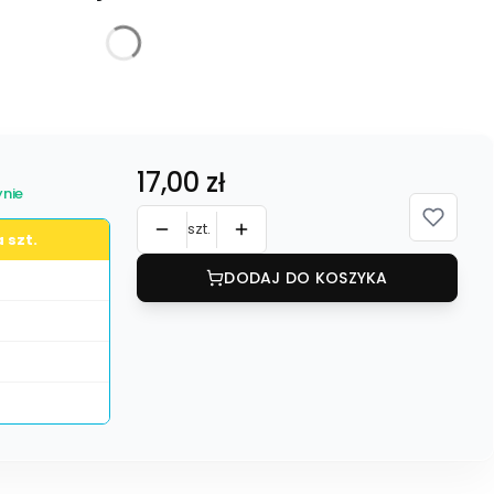
żnić się ceną
Cena
17,00 zł
nie
szt.
 szt.
DODAJ DO KOSZYKA