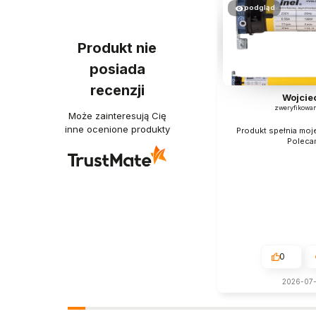
podgląd
Produkt nie
posiada
recenzji
Wojcie
zweryfikowa
Może zainteresują Cię
inne ocenione produkty
Produkt spełnia moj
Poleca
0
2026-07-