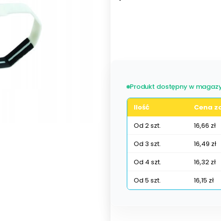
Wybierz wariant produktu:
Poszczególne warianty mogą ró
Produkt dostępny w magazy
Ilość
Cena za
Od 2 szt.
16,66 zł
Od 3 szt.
16,49 zł
Od 4 szt.
16,32 zł
Od 5 szt.
16,15 zł