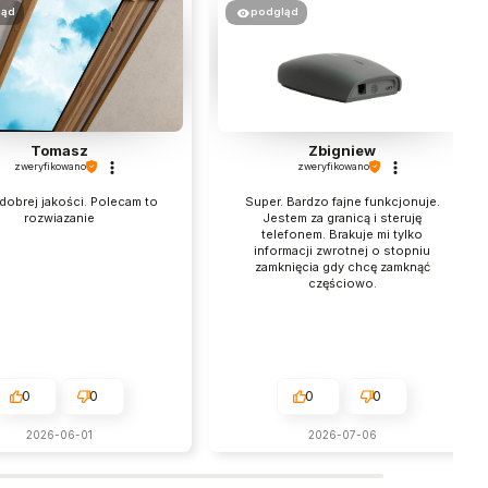
ląd
podgląd
Tomasz
Zbigniew
zweryfikowano
zweryfikowano
dobrej jakości. Polecam to
Super. Bardzo fajne funkcjonuje.
rozwiazanie
Jestem za granicą i steruję
telefonem. Brakuje mi tylko
informacji zwrotnej o stopniu
zamknięcia gdy chcę zamknąć
częściowo.
0
0
0
0
2026-06-01
2026-07-06