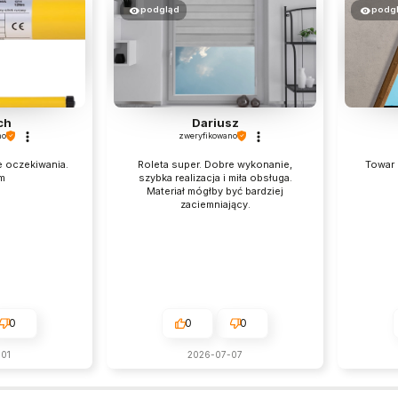
podgląd
podg
ch
Dariusz
no
zweryfikowano
e oczekiwania.
Roleta super. Dobre wykonanie,
Towar 
m
szybka realizacja i miła obsługa.
Materiał mógłby być bardziej
zaciemniający.
0
0
0
01
2026-07-07