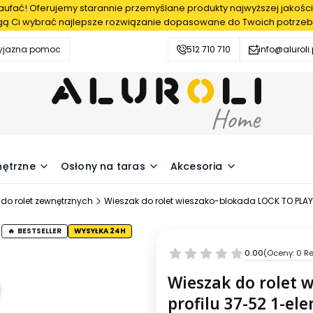
fać! Oferujemy starannie przemyślane produkty najwyższej jakości
ą Ci wybrać najlepsze rozwiązanie dopasowane do Twoich potrzeb
zyjazna pomoc
512 710 710
info@aluroli.
nętrzne
Osłony na taras
Akcesoria
 do rolet zewnętrznych
Wieszak do rolet wieszako-blokada LOCK TO PLAY
BESTSELLER
WYSYŁKA 24H
0.00
(Oceny: 0 Re
Wieszak do rolet 
profilu 37-52 1-e