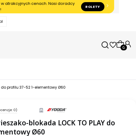
 w atrakcyjnych cenach. Nasi doradcy
ROLETY
!
pl
Produkty
 do profilu 37-52 1-elementowy Ø60
cenzje: 0)
wieszako-blokada LOCK TO PLAY do
lementowy Ø60