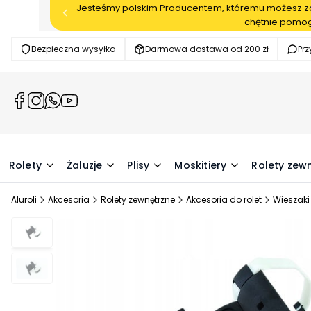
Jesteśmy polskim Producentem, któremu możesz zau
chętnie pomog
Bezpieczna wysyłka
Darmowa dostawa od 200 zł
Pr
(Otwiera
(Otwiera
(Otwiera
(Otwiera
się
się
się
się
w
w
w
w
nowej
nowej
nowej
nowej
karcie)
karcie)
karcie)
karcie)
Rolety
Żaluzje
Plisy
Moskitiery
Rolety zew
Aluroli
Akcesoria
Rolety zewnętrzne
Akcesoria do rolet
Wieszaki