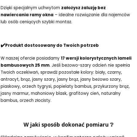
Dzięki specjalnym uchwytom
założysz żaluzję bez
nawiercania ramy okna
– idealne rozwiązanie dla najemców
lub osób ceniących szybki montaż.
✔️
Produkt dostosowany do Twoich potrzeb
W naszej ofercie posiadamy
17 wersji kolorystycznych lameli
bambusowych 25 mm
. Jeśli beżowo-szary odcień nie spełnia
Twoich oczekiwań, sprawdź pozostałe kolory: biały, czarny,
antracyt, brąz, jasny szary, jasny brąz, jasny beżowo szary,
piaskowy, orzech tygrysi, popielaty bambus, przykurzony brąz,
jasny marmur, mahoniowy blask, grafitowy cień, naturalny
bambus, orzech złocisty.
W jaki sposób dokonać pomiaru
❔