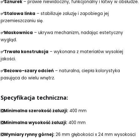
✅Sznurek
– prawie niewidoczny, funkcjonalny i łatwy w obsłudze.
✅Stalowa linka
– stabilizuje żaluzję i zapobiega jej
przemieszczaniu się.
✅Maskownica
– ukrywa mechanizm, nadając estetyczny
wygląd.
✅Trwała konstrukcja
– wykonana z materiałów wysokiej
jakości.
✅Beżowo-szary odcień
– naturalna, ciepła kolorystyka
pasująca do wielu wnętrz.
Specyfikacja techniczna:
❎Minimalna szerokość żaluzji:
400 mm
❎Minimalna wysokość żaluzji:
400 mm
❎Wymiary rynny górnej:
26 mm głębokości x 24 mm wysokości