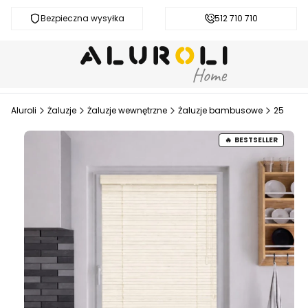
Bezpieczna wysyłka
Darmowa dostawa od 200 zł
512 710 710
Aluroli
Żaluzje
Żaluzje wewnętrzne
Żaluzje bambusowe
25
BESTSELLER