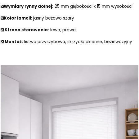
❎Wymiary rynny dolnej:
25 mm głębokości x 15 mm wysokości
❎Kolor lameli:
jasny beżowo szary
❎ Strona sterowania:
lewa, prawa
❎ Montaż:
listwa przyszybowa, skrzydło okienne, bezinwazyjny