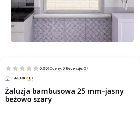
0.00
(Oceny: 0 Recenzje: 0)
Żaluzja bambusowa 25 mm–jasny
beżowo szary
Wybierz wariant produktu:
Poszczególne warianty mogą różnić się ceną
*
___Szerokość