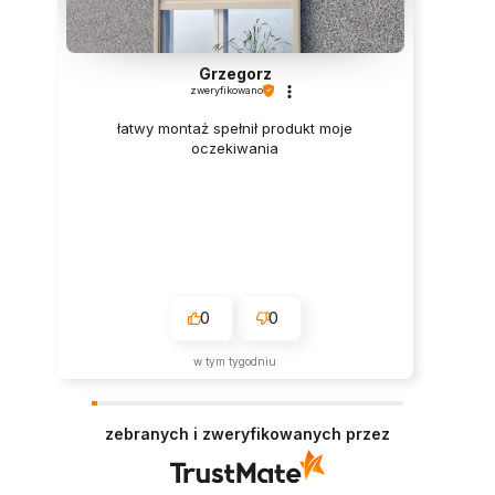
Sławomir
zweryfikowano
Solidny wieszak
1
0
w tym miesiącu
zebranych i zweryfikowanych przez