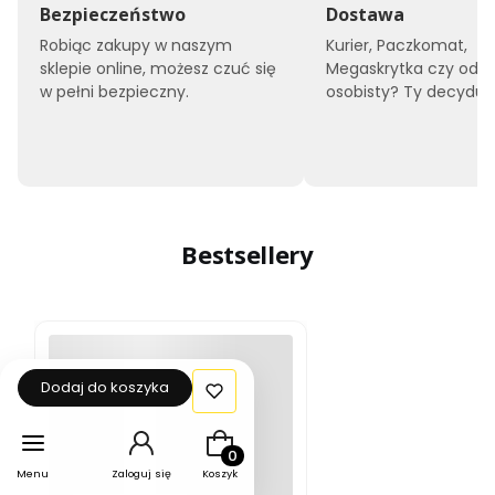
Bezpieczeństwo
Dostawa
Robiąc zakupy w naszym
Kurier, Paczkomat,
sklepie online, możesz czuć się
Megaskrytka czy odbi
w pełni bezpieczny.
osobisty? Ty decyduje
Bestsellery
Dodaj do koszyka
Produkty w koszyku: 0. Zobacz szcz
Menu
Zaloguj się
Koszyk