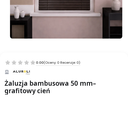
0.00
(Oceny: 0 Recenzje: 0)
Żaluzja bambusowa 50 mm–
grafitowy cień
Wybierz wariant produktu:
Poszczególne warianty mogą różnić się ceną
*
___Szerokość