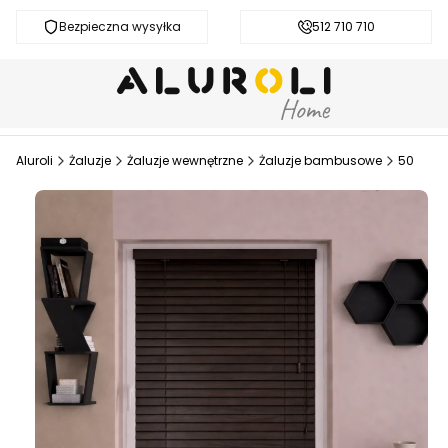
Bezpieczna wysyłka
Darmowa dostawa od 200 zł
512 710 710
Aluroli
Żaluzje
Żaluzje wewnętrzne
Żaluzje bambusowe
50