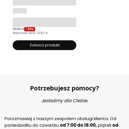
Moskitiera okienna na wymiar
ALUROLI
39,90 zł
-20%
Najniższa cena:
31,92 zł
Zobacz produkt
Potrzebujesz pomocy?
Jesteśmy dla Ciebie.
Porozmawiaj z naszym zespołem obsługi klienta. Od
poniedziałku do czwartku
od 7:00 do 16:00,
piątek
od