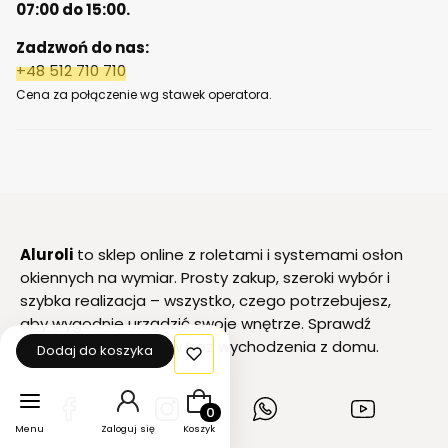
07:00 do 15:00.
Zadzwoń do nas:
+48 512 710 710
Cena za połączenie wg stawek operatora.
Aluroli
to sklep online z roletami i systemami osłon
okiennych na wymiar. Prosty zakup, szeroki wybór i
szybka realizacja – wszystko, czego potrzebujesz,
aby wygodnie urządzić swoje wnętrze. Sprawdź
naszą ofertę i zamów bez wychodzenia z domu.
Dodaj do koszyka
Produkty w koszyku: 0. Zobacz szcz
(Otwiera
(Otwiera
(Otwiera
(Otwiera
się
się
się
się
Menu
Zaloguj się
Koszyk