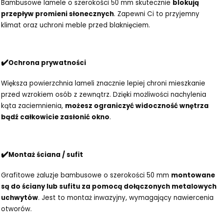
Bambusowe lamele o szerokości 50 mm skutecznie
blokują
przepływ promieni słonecznych
. Zapewni Ci to przyjemny
klimat oraz uchroni meble przed blaknięciem.
✔️
Ochrona prywatności
Większa powierzchnia lameli znacznie lepiej chroni mieszkanie
przed wzrokiem osób z zewnątrz. Dzięki możliwości nachylenia
kąta zaciemnienia,
możesz ograniczyć widoczność wnętrza
bądź całkowicie zasłonić okno
.
✔️
Montaż ściana / sufit
Grafitowe żaluzje bambusowe o szerokości 50 mm
montowane
są do ściany lub sufitu za pomocą dołączonych metalowych
uchwytów
. Jest to montaż inwazyjny, wymagający nawiercenia
otworów.