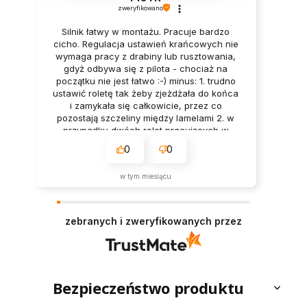
zweryfikowano
Wszystko ok super obsluga ns najwyzszym
poziomie silnik smiga mam nadzieje ze
bedzie dlugo chodzil chociaz przeczucie
mowi mi co innego
0
0
2026-06-04
zebranych i zweryfikowanych przez
Bezpieczeństwo produktu