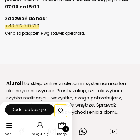
07:00 do 15:00.
Zadzwoń do nas:
+48 512 710 710
Cena za połączenie wg stawek operatora.
Aluroli
to sklep online z roletami i systemami osłon
okiennych na wymiar. Prosty zakup, szeroki wybór i
szybka realizacja – wszystko, czego potrzebujesz,
aby wygodnie urządzić swoje wnętrze. Sprawdź
Dodaj do koszyka
naszą ofertę i zamów bez wychodzenia z domu.
Produkty w koszyku: 0. Zobacz szcz
(Otwiera
(Otwiera
(Otwiera
(Otwiera
Menu
Zaloguj się
Koszyk
się
się
się
się