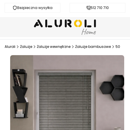
Bezpieczna wysyłka
Darmowa dostawa od 200 zł
512 710 710
Aluroli
Żaluzje
Żaluzje wewnętrzne
Żaluzje bambusowe
50