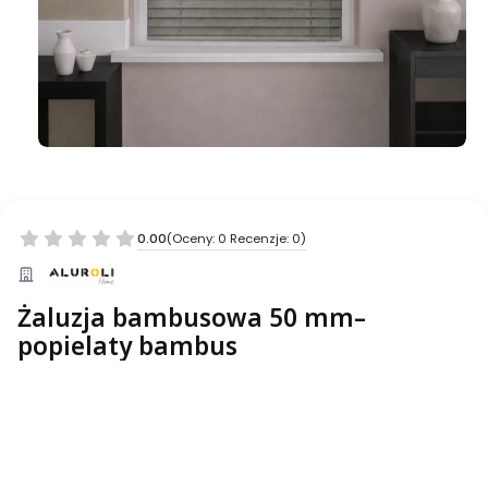
0.00
(Oceny: 0 Recenzje: 0)
Żaluzja bambusowa 50 mm–
popielaty bambus
Wybierz wariant produktu:
Poszczególne warianty mogą różnić się ceną
*
___Szerokość