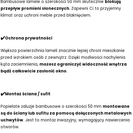
Bambusowe lamele o szerokości 50 mm skutecznie
blokują
przepływ promieni słonecznych
. Zapewni Ci to przyjemny
klimat oraz uchroni meble przed blaknięciem.
✔️
Ochrona prywatności
Większa powierzchnia lameli znacznie lepiej chroni mieszkanie
przed wzrokiem osób z zewnątrz. Dzięki możliwości nachylenia
kąta zaciemnienia,
możesz ograniczyć widoczność wnętrza
bądź całkowicie zasłonić okno
.
✔️
Montaż ściana / sufit
Popielate żaluzje bambusowe o szerokości 50 mm
montowane
są do ściany lub sufitu za pomocą dołączonych metalowych
uchwytów
. Jest to montaż inwazyjny, wymagający nawiercenia
otworów.