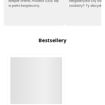
sklepie online, możesz czuć się
Megaskrytka czy odbi
w pełni bezpieczny.
osobisty? Ty decyduje
Bestsellery