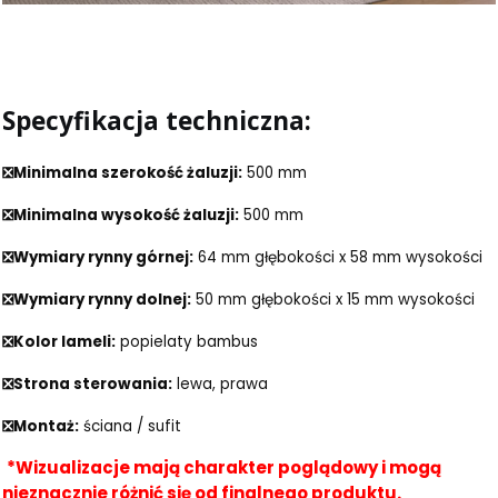
Specyfikacja techniczna:
❎Minimalna szerokość żaluzji:
500 mm
❎Minimalna wysokość żaluzji:
500 mm
❎Wymiary rynny górnej:
64 mm głębokości x 58 mm wysokości
❎Wymiary rynny dolnej:
50 mm głębokości x 15 mm wysokości
❎Kolor lameli:
popielaty bambus
❎Strona sterowania:
lewa, prawa
❎Montaż:
ściana / sufit
*Wizualizacje mają charakter poglądowy i mogą
nieznacznie różnić się od finalnego produktu.