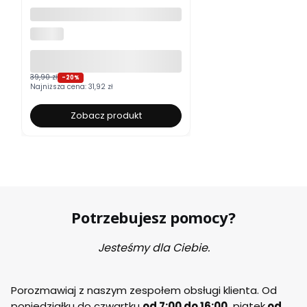
Moskitiera okienna na wymiar
ALUROLI
39,90 zł
-20%
Najniższa cena:
31,92 zł
Zobacz produkt
Potrzebujesz pomocy?
Jesteśmy dla Ciebie.
Porozmawiaj z naszym zespołem obsługi klienta. Od
poniedziałku do czwartku
od 7:00 do 16:00,
piątek
od