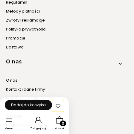
Regulamin
Metody płatności
Zwroty i reklamacje
Polityka prywatności
Promocje
Dostawa
O nas
O nas
Kontakt i dane firmy
Współpraca B2B
Dodaj do koszyka
Blog
O firmie
Produkty w koszyku: 0. Zobacz szcz
Nagrody i wyróżnienia
Menu
Zaloguj się
Koszyk