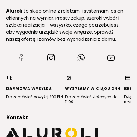
Aluroli
to sklep online z roletami i systemami osłon
okiennych na wymiar. Prosty zakup, szeroki wybór i
szybka realizacja – wszystko, czego potrzebujesz,
aby wygodnie urządzić swoje wnętrze. Sprawdź
naszą ofertę i zamów bez wychodzenia z domu.
(Otwiera
(Otwiera
(Otwiera
(Otwiera
się
się
się
się
w
w
w
w
nowej
nowej
nowej
nowej
karcie)
karcie)
karcie)
karcie)
DARMOWA WYSYŁKA
WYSYŁAMY W CIĄGU 24H
BEZP
Dla zamówień powyżej 200 PLN
Dla zamówień złożonych do
Dzięki 
11:00
szyfro
Kontakt