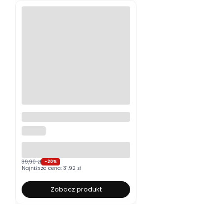
Moskitiera okienna na wymiar
ALUROLI
39,90 zł
-20%
Najniższa cena:
31,92 zł
Zobacz produkt