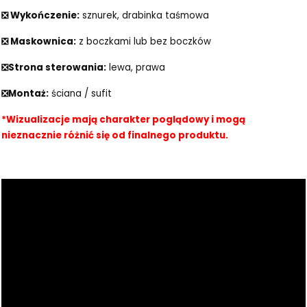
❎ Wykończenie:
sznurek, drabinka taśmowa
❎ Maskownica:
z boczkami lub bez boczków
❎Strona sterowania:
lewa, prawa
❎Montaż:
ściana / sufit
*Wizualizacje mają charakter poglądowy i mogą
nieznacznie różnić się od finalnego produktu.