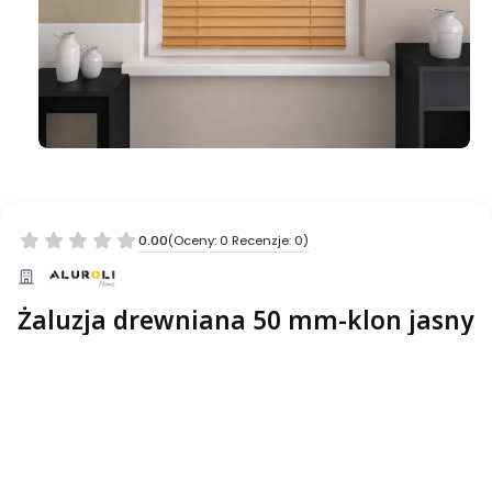
0.00
(Oceny: 0 Recenzje: 0)
Żaluzja drewniana 50 mm-klon jasny
Wybierz wariant produktu:
Poszczególne warianty mogą różnić się ceną
*
___Szerokość
Wybierz