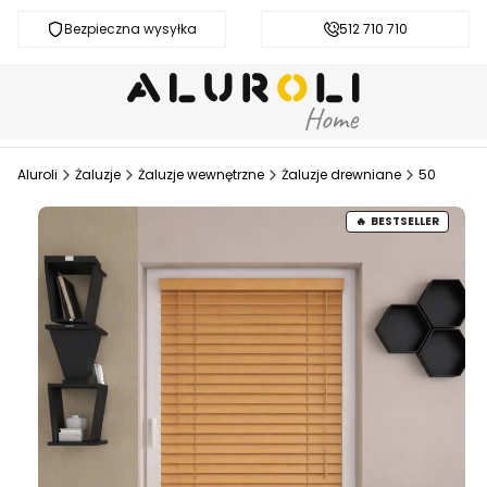
Bezpieczna wysyłka
Darmowa dostawa od 200 zł
512 710 710
Aluroli
Żaluzje
Żaluzje wewnętrzne
Żaluzje drewniane
50
BESTSELLER