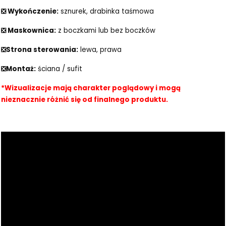
❎ Wykończenie:
sznurek, drabinka taśmowa
❎ Maskownica:
z boczkami lub bez boczków
❎Strona sterowania:
lewa, prawa
❎Montaż:
ściana / sufit
*Wizualizacje mają charakter poglądowy i mogą
nieznacznie różnić się od finalnego produktu.