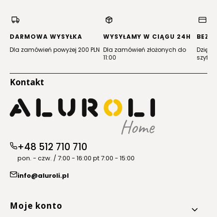
w
w
w
w
nowej
nowej
nowej
nowej
karcie)
karcie)
karcie)
karcie)
DARMOWA WYSYŁKA
WYSYŁAMY W CIĄGU 24H
BEZP
Dla zamówień powyżej 200 PLN
Dla zamówień złożonych do
Dzięki 
11:00
szyfro
Kontakt
+48 512 710 710
pon. - czw. / 7:00 - 16:00 pt 7:00 - 15:00
info@aluroli.pl
Linki w stopce
Moje konto