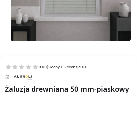
0.00
(Oceny: 0 Recenzje: 0)
Żaluzja drewniana 50 mm-piaskowy
Wybierz wariant produktu:
Poszczególne warianty mogą różnić się ceną
*
___Szerokość
Wybierz