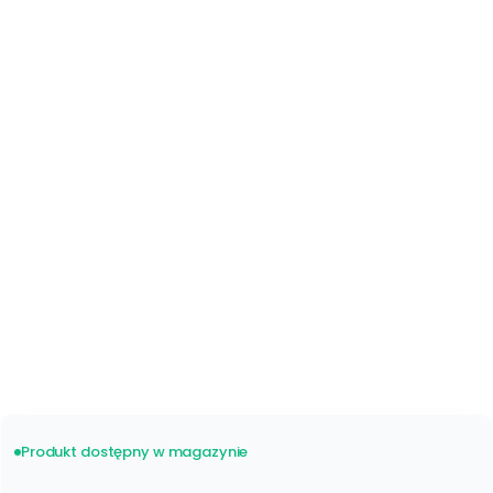
Kremowy Beż 5085
Piaskowy 5083
*
Sposób wykończenia żaluzji
Sznurek
Drabinka Taśmowa
(+5%)
*
Sposób montażu
Ściana Sufit
*
Maskownica
Z boczkami
Bez boczków
Produkt dostępny w magazynie