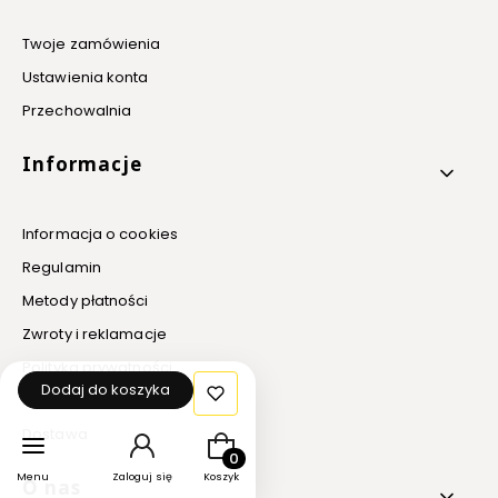
Twoje zamówienia
Ustawienia konta
Przechowalnia
Informacje
Informacja o cookies
Regulamin
Metody płatności
Zwroty i reklamacje
Polityka prywatności
Dodaj do koszyka
Promocje
Dostawa
Produkty w koszyku: 0. Zobacz szcz
Menu
Zaloguj się
Koszyk
O nas