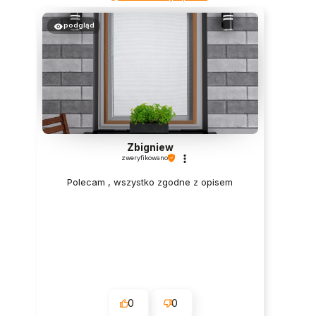
podgląd
Beata
zweryfikowano
fajnie zaciemnia✨
0
0