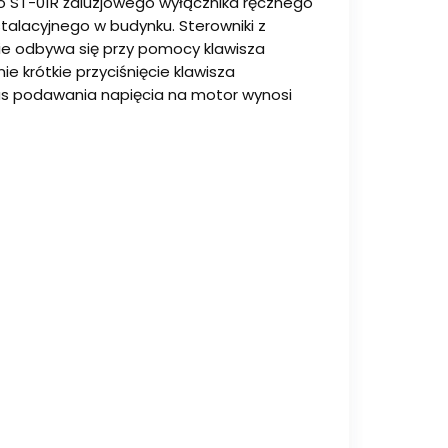
o ST-01R żaluzjowego wyłącznika ręcznego
alacyjnego w budynku. Sterowniki z
ie odbywa się przy pomocy klawisza
 krótkie przyciśnięcie klawisza
as podawania napięcia na motor wynosi