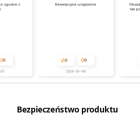
ko zgodne z
Rewelacyjne urządzenie
Obsadk
m
tak p
0
0
0
-03
2026-05-08
Bezpieczeństwo produktu