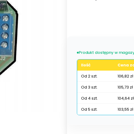
Wybierz wariant produktu:
Poszczególne warianty mogą ró
Produkt dostępny w magazy
Ilość
Cena za
Od 2 szt.
106,82 zł
Od 3 szt.
105,73 zł
Od 4 szt.
104,64 zł
Od 5 szt.
103,55 zł