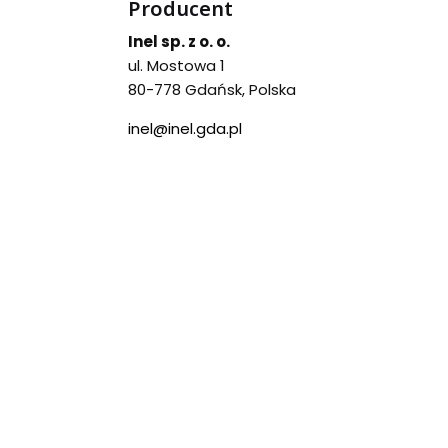
Producent
Inel sp. z o. o.
ul. Mostowa 1
80-778 Gdańsk, Polska
inel@inel.gda.pl