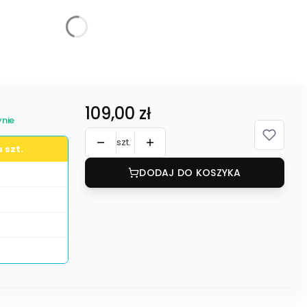
żnić się ceną
Cena
109,00 zł
nie
szt.
 szt.
DODAJ DO KOSZYKA