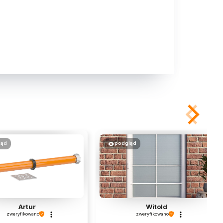
ląd
podgląd
Artur
Witold
zweryfikowano
zweryfikowano