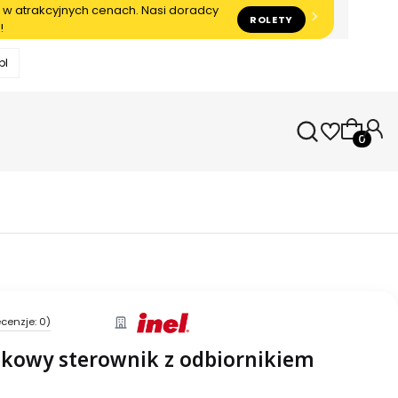
 w atrakcyjnych cenach. Nasi doradcy
ROLETY
!
pl
Produkty
cenzje: 0)
nkowy sterownik z odbiornikiem