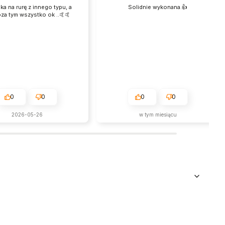
a na rurę z innego typu, a
Solidnie wykonana.👍️
oza tym wszystko ok ..🤙🤙
0
0
0
0
2026-05-26
w tym miesiącu