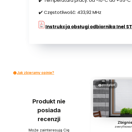
✔️ Temperatura pracy: od -10°C do +55°C
✔️ Częstotliwość: 433,92 MHz
Instrukcja obsługi odbiornika Inel S
Jak zbieramy opinie?
podgląd
Produkt nie
posiada
recenzji
Zbigni
zweryfikowa
Może zainteresują Cię