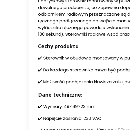
Podtynkowy sterownik montowany w puszkę 
dowolnego producenta, co zapewnia dopaso
odbiornikiem radiowym przeznaczone są do
ręcznego podłączanego do wejścia manualne
wyłącznika ręcznego powoduje wykonanie p
100 sekund). Sterowniki radiowe współpracu
Cechy produktu
✔️ Sterownik w obudowie montowany w pu
✔️ Do każdego sterownika może być podłą
✔️ Możliwość podłączenia klawisza żaluz
Dane techniczne:
✔️ Wymiary: 49×49×23 mm
✔️ Napięcie zasilania: 230 VAC