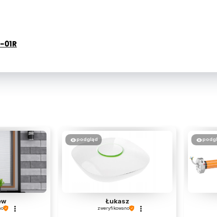
T-01R
podgląd
podg
ew
Łukasz
no
zweryfikowano