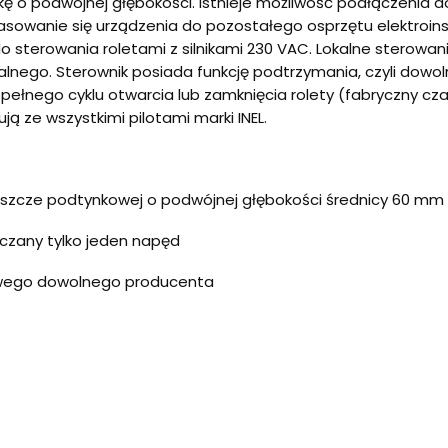
o podwójnej głębokości. Istnieje możliwość podłączenia d
wanie się urządzenia do pozostałego osprzętu elektroinst
 sterowania roletami z silnikami 230 VAC. Lokalne sterowan
go. Sterownik posiada funkcję podtrzymania, czyli dowolnie
ełnego cyklu otwarcia lub zamknięcia rolety (fabryczny cz
ją ze wszystkimi pilotami marki INEL.
szcze podtynkowej o podwójnej głębokości średnicy 60 mm
czany tylko jeden napęd
jowego dowolnego producenta