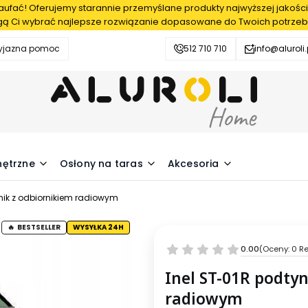
fać! Oferujemy starannie przemyślane produkty najwyższej jakości
ą Ci wybrać najlepsze rozwiązanie dopasowane do Twoich potrzeb
zyjazna pomoc
512 710 710
info@aluroli.
nętrzne
Osłony na taras
Akcesoria
nik z odbiornikiem radiowym
BESTSELLER
WYSYŁKA 24H
0.00
(Oceny: 0 Re
Inel ST-01R podty
radiowym