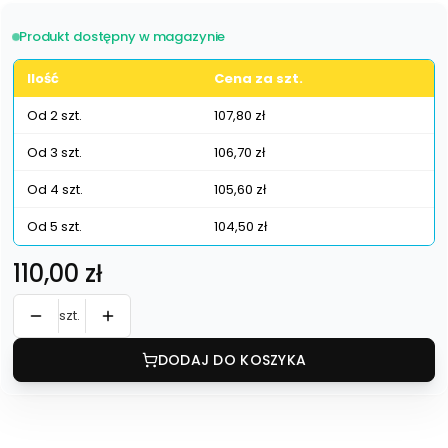
Produkt dostępny w magazynie
Ilość
Cena za szt.
Od 2 szt.
107,80 zł
Od 3 szt.
106,70 zł
Od 4 szt.
105,60 zł
Od 5 szt.
104,50 zł
Cena
110,00 zł
szt.
DODAJ DO KOSZYKA