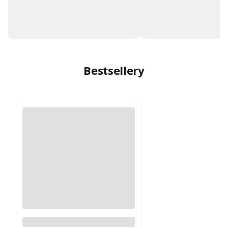
Bestsellery
Moskitiera okienna na wymiar