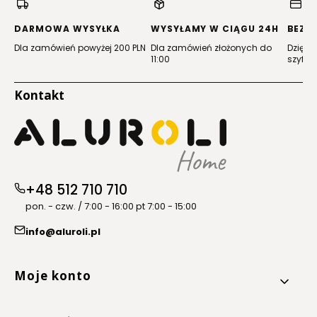
nowej
nowej
nowej
nowej
karcie)
karcie)
karcie)
karcie)
DARMOWA WYSYŁKA
WYSYŁAMY W CIĄGU 24H
BEZP
Dla zamówień powyżej 200 PLN
Dla zamówień złożonych do
Dzięki 
11:00
szyfro
Kontakt
+48 512 710 710
pon. - czw. / 7:00 - 16:00 pt 7:00 - 15:00
info@aluroli.pl
Linki w stopce
Moje konto