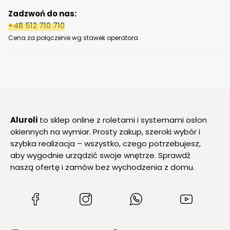
Zadzwoń do nas:
+48 512 710 710
Cena za połączenie wg stawek operatora.
Aluroli
to sklep online z roletami i systemami osłon
okiennych na wymiar. Prosty zakup, szeroki wybór i
szybka realizacja – wszystko, czego potrzebujesz,
aby wygodnie urządzić swoje wnętrze. Sprawdź
naszą ofertę i zamów bez wychodzenia z domu.
(Otwiera
(Otwiera
(Otwiera
(Otwiera
się
się
się
się
w
w
w
w