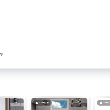
ES
podgląd
podg