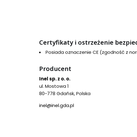
Certyfikaty i ostrzeżenie bezpi
Posiada oznaczenie CE (zgodność z no
Producent
Inel sp. z o. o.
ul. Mostowa 1
80-778 Gdańsk, Polska
inel@inel.gda.pl