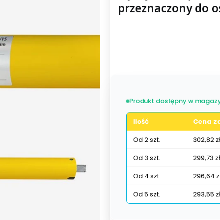
przeznaczony do os
Wybierz wariant produktu:
Poszczególne warianty mogą ró
Produkt dostępny w magazy
Ilość
Cena za
Od 2 szt.
302,82 z
Od 3 szt.
299,73 zł
Od 4 szt.
296,64 z
Od 5 szt.
293,55 z