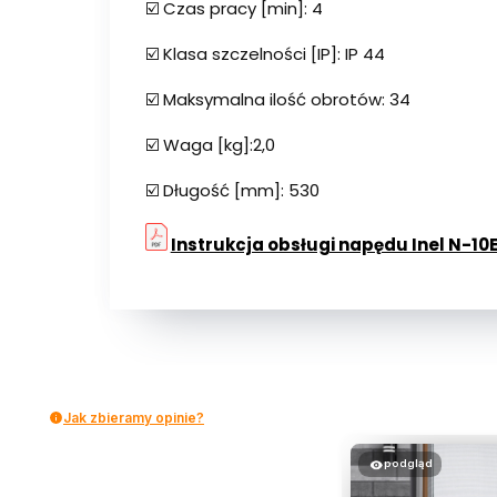
☑️ Czas pracy [min]: 4
☑️ Klasa szczelności [IP]: IP 44
☑️ Maksymalna ilość obrotów: 34
☑️ Waga [kg]:2,0
☑️ Długość [mm]: 530
Instrukcja obsługi napędu Inel N-10
Jak zbieramy opinie?
podgląd