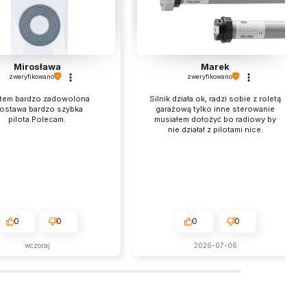
Mirosława
Marek
zweryfikowano
zweryfikowano
tem bardzo zadowolona
Silnik działa ok, radzi sobie z roletą
ostawa bardzo szybka
garażową tylko inne sterowanie
pilota.Polecam.
musiałem dołożyć bo radiowy by
nie działał z pilotami nice.
0
0
0
0
wczoraj
2026-07-06