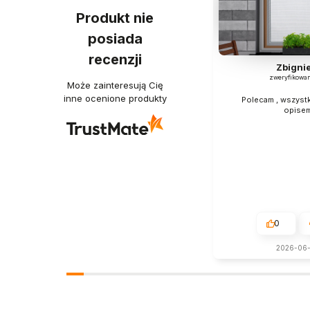
Produkt nie
posiada
recenzji
Zbigni
zweryfikowa
Może zainteresują Cię
inne ocenione produkty
Polecam , wszyst
opise
0
2026-06