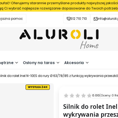
fać! Oferujemy starannie przemyślane produkty najwyższej jakości
ą Ci wybrać najlepsze rozwiązanie dopasowane do Twoich potrzeb
zyjazna pomoc
512 710 710
info@aluroli.
nętrzne
Osłony na taras
Akcesoria
ilnik do rolet Inel N-10ES do rury Ø 63/78/85 z funkcją wykrywania przes
WYSYŁKA 24H
0.00
(Oceny: 0 Re
Silnik do rolet Ine
wykrywania przes