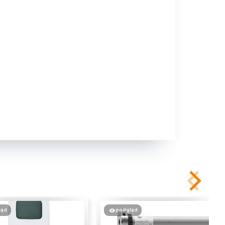
ląd
podgląd