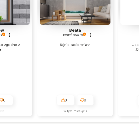
ew
Beata
no
zweryfikowano
ko zgodne z
fajnie zaciemnia✨
Jes
m
.D
0
0
0
-03
w tym miesiącu