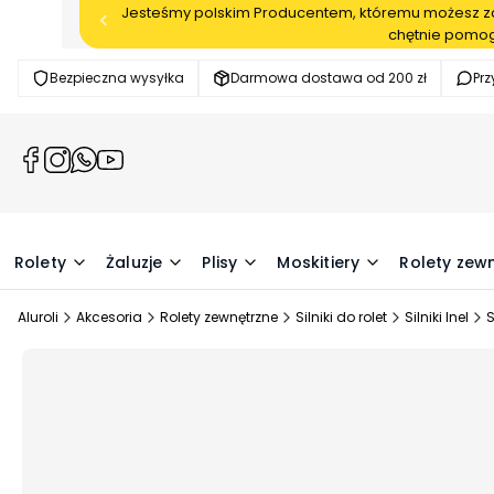
Jesteśmy polskim Producentem, któremu możesz zau
chętnie pomog
Bezpieczna wysyłka
Darmowa dostawa od 200 zł
Pr
(Otwiera
(Otwiera
(Otwiera
(Otwiera
się
się
się
się
w
w
w
w
nowej
nowej
nowej
nowej
karcie)
karcie)
karcie)
karcie)
Rolety
Żaluzje
Plisy
Moskitiery
Rolety zew
Aluroli
Akcesoria
Rolety zewnętrzne
Silniki do rolet
Silniki Inel
S