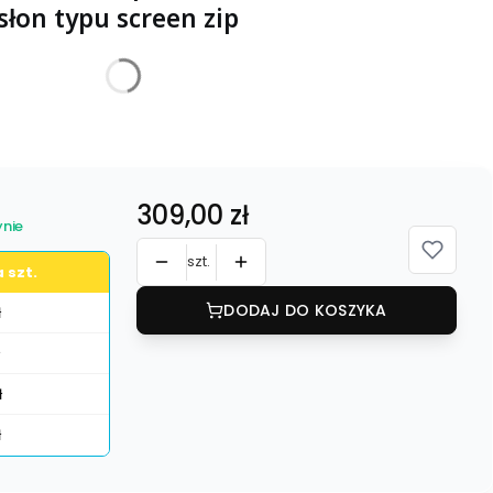
łon typu screen zip
żnić się ceną
Cena
309,00 zł
nie
szt.
 szt.
DODAJ DO KOSZYKA
ł
ł
ł