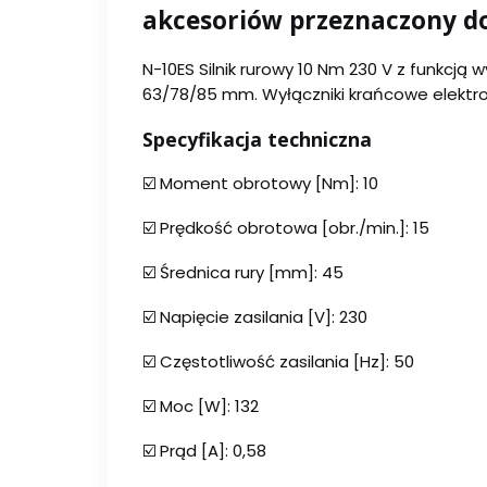
akcesoriów przeznaczony do
N-10ES Silnik rurowy 10 Nm 230 V z funkcj
63/78/85 mm. Wyłączniki krańcowe elektr
Specyfikacja techniczna
☑️ Moment obrotowy [Nm]: 10
☑️ Prędkość obrotowa [obr./min.]: 15
☑️ Średnica rury [mm]: 45
☑️ Napięcie zasilania [V]: 230
☑️ Częstotliwość zasilania [Hz]: 50
☑️ Moc [W]: 132
☑️ Prąd [A]: 0,58