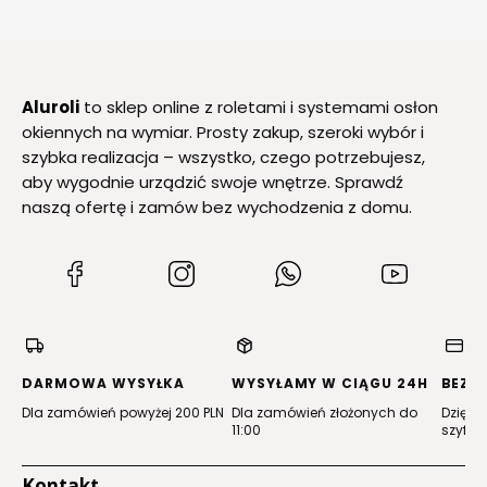
Aluroli
to sklep online z roletami i systemami osłon
okiennych na wymiar. Prosty zakup, szeroki wybór i
szybka realizacja – wszystko, czego potrzebujesz,
aby wygodnie urządzić swoje wnętrze. Sprawdź
naszą ofertę i zamów bez wychodzenia z domu.
(Otwiera
(Otwiera
(Otwiera
(Otwiera
się
się
się
się
w
w
w
w
nowej
nowej
nowej
nowej
karcie)
karcie)
karcie)
karcie)
DARMOWA WYSYŁKA
WYSYŁAMY W CIĄGU 24H
BEZP
Dla zamówień powyżej 200 PLN
Dla zamówień złożonych do
Dzięki 
11:00
szyfro
Kontakt