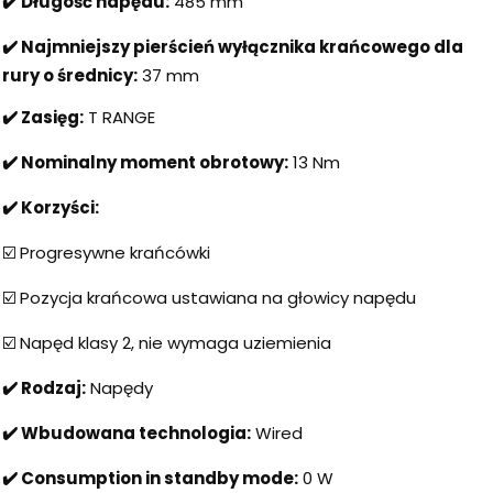
✔️
Długość napędu:
485 mm
✔️ Najmniejszy pierścień wyłącznika krańcowego dla
rury o średnicy:
37 mm
✔️ Zasięg:
T RANGE
✔️ Nominalny moment obrotowy:
13 Nm
✔️ Korzyści:
☑️ Progresywne krańcówki
☑️ Pozycja krańcowa ustawiana na głowicy napędu
☑️ Napęd klasy 2, nie wymaga uziemienia
✔️ Rodzaj:
Napędy
✔️ Wbudowana technologia:
Wired
✔️ Consumption in standby mode:
0 W