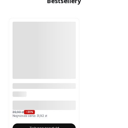
Bestsellery
Moskitiera okienna na wymiar
ALUROLI
39,90 zł
-20%
Najniższa cena:
31,92 zł