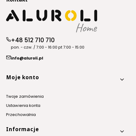
+48 512 710 710
pon. - czw. / 7:00 - 16:00 pt 7:00 - 15:00
info@aluroli.pl
Linki w stopce
Moje konto
Twoje zamówienia
Ustawienia konta
Przechowalnia
Informacje