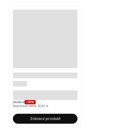
Moskitiera okienna na wymiar
ALUROLI
39,90 zł
-20%
Najniższa cena:
31,92 zł
Zobacz produkt