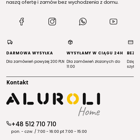
naszą ofertę i zamów bez wychodzenia z domu.
(Otwiera
(Otwiera
(Otwiera
(Otwiera
się
się
się
się
w
w
w
w
nowej
nowej
nowej
nowej
karcie)
karcie)
karcie)
karcie)
DARMOWA WYSYŁKA
WYSYŁAMY W CIĄGU 24H
BEZP
Dla zamówień powyżej 200 PLN
Dla zamówień złożonych do
Dzięki 
11:00
szyfro
Kontakt
+48 512 710 710
pon. - czw. / 7:00 - 16:00 pt 7:00 - 15:00