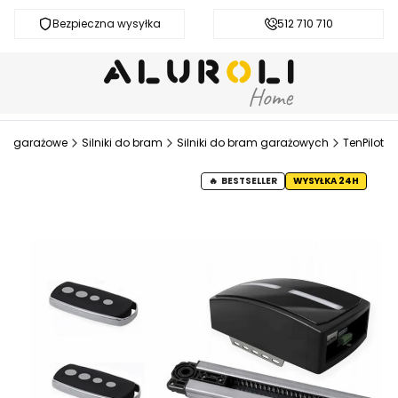
Bezpieczna wysyłka
Darmowa dostawa od 200 zł
512 710 710
my garażowe
Silniki do bram
Silniki do bram garażowych
TenPilot
BESTSELLER
WYSYŁKA 24H