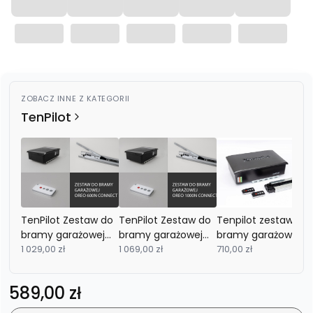
ZOBACZ INNE Z KATEGORII
TenPilot
TenPilot Zestaw do
TenPilot Zestaw do
Tenpilot zestaw do
bramy garażowej
bramy garażowej
bramy garażowej
OREO 600N
1 029,00 zł
OREO 1000N
1 069,00 zł
light 1000 speed
710,00 zł
Connect + 2 piloty
Connect + 2 piloty
TP16 + szyna
TP16 + szyna
Cena
589,00 zł