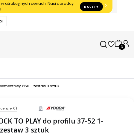
 w atrakcyjnych cenach. Nasi doradcy
ROLETY
!
pl
Produkty
-elementowy Ø60 - zestaw 3 sztuk
cenzje: 0)
OCK TO PLAY do profilu 37-52 1-
zestaw 3 sztuk