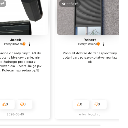
ląd
podgląd
Jacek
Robert
zweryfikowano
zweryfikowano
ione obsady rury fi 40 do
Produkt dobrze do zabezpieczony
 dotarły błyskawicznie, nie
dotarł bardzo szybko łatwy montaż
ło żadnego problemu z
ok
owaniem. Roleta śmiga jak
. Polecam sprzedawcę.🚀
0
0
0
0
2026-05-19
w tym tygodniu