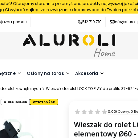
fać! Oferujemy starannie przemyślane produkty najwyższej jakości
ą Ci wybrać najlepsze rozwiązanie dopasowane do Twoich potrzeb
zyjazna pomoc
512 710 710
info@aluroli.
nętrzne
Osłony na taras
Akcesoria
 do rolet zewnętrznych
Wieszak do rolet LOCK TO PLAY do profilu 37-52 1
BESTSELLER
WYSYŁKA 24H
0.00
(Oceny: 0 Re
Wieszak do rolet L
elementowy Ø60 - 