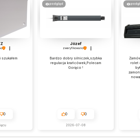
podgląd
podg
SZ
Józef
no
zweryfikowano
ki szukałem
Bardzo dobry silniczek,szybka
Zamów
regulacja krańcówek,Polecam
rolet
Gorąco !
by
zamont
nowa
0
0
0
iącu
2026-07-08