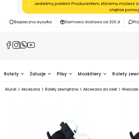
Jesteśmy polskim Producentem, któremu możesz zau
chętnie pomog
Bezpieczna wysyłka
Darmowa dostawa od 200 zł
Pr
(Otwiera
(Otwiera
(Otwiera
(Otwiera
się
się
się
się
w
w
w
w
nowej
nowej
nowej
nowej
karcie)
karcie)
karcie)
karcie)
Rolety
Żaluzje
Plisy
Moskitiery
Rolety zew
Aluroli
Akcesoria
Rolety zewnętrzne
Akcesoria do rolet
Wieszaki