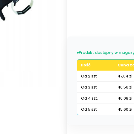
Wybierz wariant produktu:
Poszczególne warianty mogą ró
Produkt dostępny w magazy
Ilość
Cena za
Od 2 szt.
47,04 zł
Od 3 szt.
46,56 zł
Od 4 szt.
46,08 zł
Od 5 szt.
45,60 zł