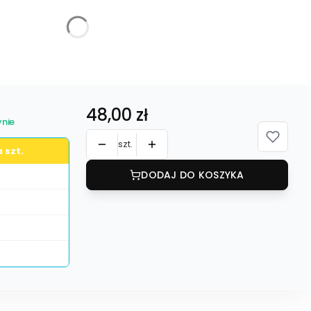
żnić się ceną
Cena
48,00 zł
nie
szt.
 szt.
DODAJ DO KOSZYKA