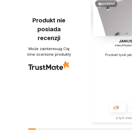
podgląd
Produkt nie
posiada
recenzji
JANU
zweryfikowa
Może zainteresują Cię
inne ocenione produkty
Produkt tyski ja
0
w tym mies